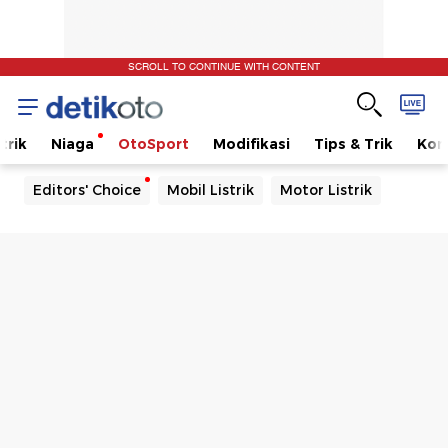
SCROLL TO CONTINUE WITH CONTENT
trik
Niaga
OtoSport
Modifikasi
Tips & Trik
Kom
Editors' Choice
Mobil Listrik
Motor Listrik