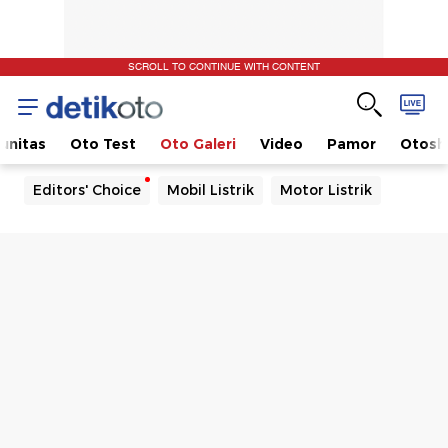
SCROLL TO CONTINUE WITH CONTENT
unitas
Oto Test
Oto Galeri
Video
Pamor
Otos
Editors' Choice
Mobil Listrik
Motor Listrik