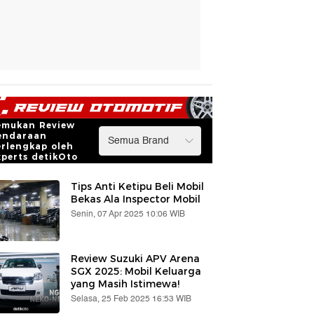
emukan Review
endaraan
erlengkap oleh
xperts detikOto
Tips Anti Ketipu Beli Mobil
Bekas Ala Inspector Mobil
Senin, 07 Apr 2025 10:06 WIB
Review Suzuki APV Arena
SGX 2025: Mobil Keluarga
yang Masih Istimewa!
Selasa, 25 Feb 2025 16:53 WIB