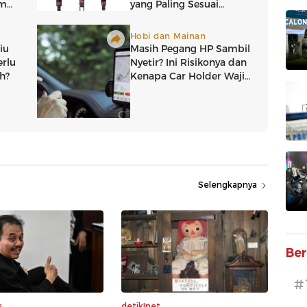
Selengkapnya
Ber
#
s
detikInet