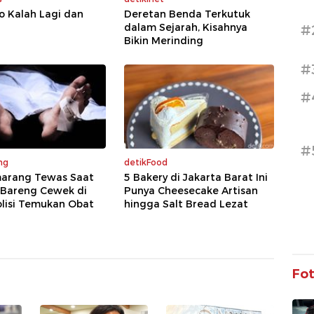
o Kalah Lagi dan
Deretan Benda Terkutuk
dalam Sejarah, Kisahnya
#
Bikin Merinding
#
#
#
ng
detikFood
marang Tewas Saat
5 Bakery di Jakarta Barat Ini
Bareng Cewek di
Punya Cheesecake Artisan
olisi Temukan Obat
hingga Salt Bread Lezat
Fo