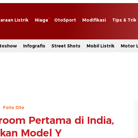
araan Listrik
Niaga
OtoSport
Modifikasi
Tips & Trik
toshow
Infografis
Street Shots
Mobil Listrik
Motor L
Foto Oto
room Pertama di India,
kan Model Y