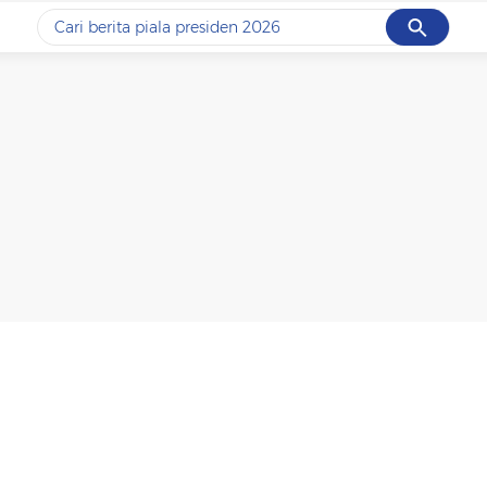
Cancel
Yang sedang ramai dicari
#1
data live draw sgp
#2
piala presiden 2026
#3
prabowo
#4
iran
#5
gempa hari ini
Promoted
Terakhir yang dicari
Loading...