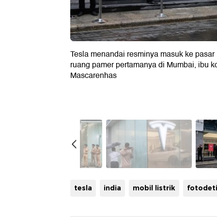
Tesla menandai resminya masuk ke pasar 
ruang pamer pertamanya di Mumbai, ibu k
Mascarenhas
tesla
india
mobil listrik
fotodet