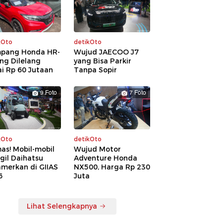
kOto
detikOto
pang Honda HR-
Wujud JAECOO J7
ng Dilelang
yang Bisa Parkir
i Rp 60 Jutaan
Tanpa Sopir
9 Foto
7 Foto
kOto
detikOto
as! Mobil-mobil
Wujud Motor
gil Daihatsu
Adventure Honda
amerkan di GIIAS
NX500, Harga Rp 230
6
Juta
Lihat Selengkapnya