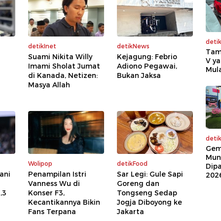
deti
detikInet
detikNews
Tam
Suami Nikita Willy
Kejagung: Febrio
V ya
Imami Sholat Jumat
Adiono Pegawai,
Mula
di Kanada, Netizen:
Bukan Jaksa
Masya Allah
deti
Gem
Mun
Wolipop
detikFood
Dip
jani
Penampilan Istri
Sar Legi: Gule Sapi
202
Vanness Wu di
Goreng dan
,3
Konser F3,
Tongseng Sedap
Kecantikannya Bikin
Jogja Diboyong ke
Fans Terpana
Jakarta