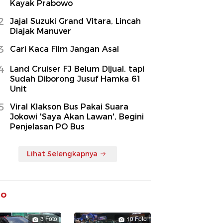
Kayak Prabowo
2
Jajal Suzuki Grand Vitara, Lincah
Diajak Manuver
3
Cari Kaca Film Jangan Asal
4
Land Cruiser FJ Belum Dijual, tapi
Sudah Diborong Jusuf Hamka 61
Unit
5
Viral Klakson Bus Pakai Suara
Jokowi 'Saya Akan Lawan', Begini
Penjelasan PO Bus
Lihat Selengkapnya
to
3 Foto
10 Foto