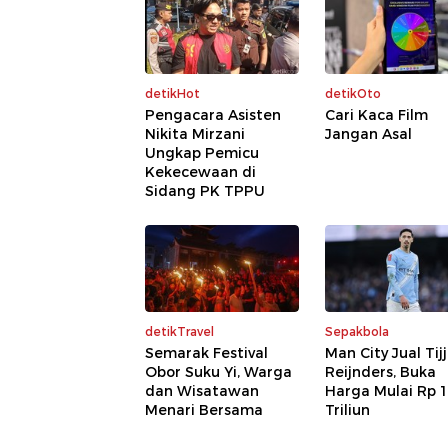
detikHot
detikOto
Pengacara Asisten
Cari Kaca Film
Nikita Mirzani
Jangan Asal
Ungkap Pemicu
Kekecewaan di
Sidang PK TPPU
detikTravel
Sepakbola
Semarak Festival
Man City Jual Tij
Obor Suku Yi, Warga
Reijnders, Buka
dan Wisatawan
Harga Mulai Rp 1
Menari Bersama
Triliun