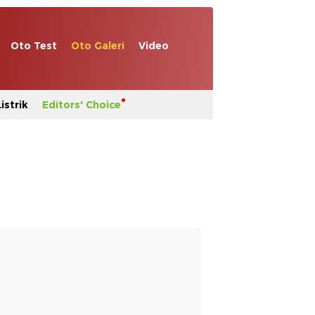
Oto Test
Oto Galeri
Video
istrik
Editors' Choice