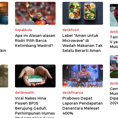
Sepakbola
detikFood
deti
Apa Ini Alasan-alasan
Label "Aman untuk
Tam
Rodri Pilih Barca
Microwave" di
V ya
Ketimbang Madrid?
Wadah Makanan Tak
Mula
kin
Selalu Berarti Aman
deti
Gem
detikHealth
detikFinance
Mun
Viral Nakes Hina
Prabowo Dapat
Dip
202
Pasien BPJS
Laporan Pendapatan
Berujung Gaduh,
Danantara Melesat
Perhimpunan Humas
400%