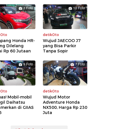
3 Foto
10 Foto
kOto
detikOto
pang Honda HR-
Wujud JAECOO J7
ng Dilelang
yang Bisa Parkir
i Rp 60 Jutaan
Tanpa Sopir
9 Foto
7 Foto
kOto
detikOto
as! Mobil-mobil
Wujud Motor
gil Daihatsu
Adventure Honda
amerkan di GIIAS
NX500, Harga Rp 230
6
Juta