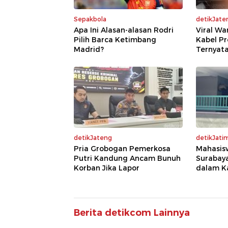
Sepakbola
detikJate
Apa Ini Alasan-alasan Rodri
Viral Wa
Pilih Barca Ketimbang
Kabel Pr
Madrid?
Ternyata
detikJateng
detikJati
Pria Grobogan Pemerkosa
Mahasis
Putri Kandung Ancam Bunuh
Surabaya
Korban Jika Lapor
dalam K
Berita detikcom Lainnya