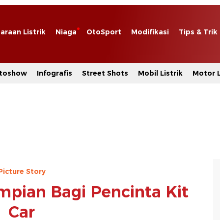
araan Listrik
Niaga
OtoSport
Modifikasi
Tips & Trik
toshow
Infografis
Street Shots
Mobil Listrik
Motor L
Picture Story
mpian Bagi Pencinta Kit
Car