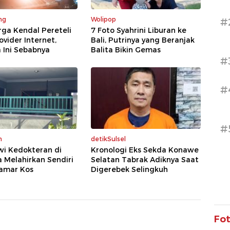
ng
Wolipop
#
rga Kendal Pereteli
7 Foto Syahrini Liburan ke
ovider Internet,
Bali, Putrinya yang Beranjak
 Ini Sebabnya
Balita Bikin Gemas
#
#
#
m
detikSulsel
wi Kedokteran di
Kronologi Eks Sekda Konawe
 Melahirkan Sendiri
Selatan Tabrak Adiknya Saat
amar Kos
Digerebek Selingkuh
Fo