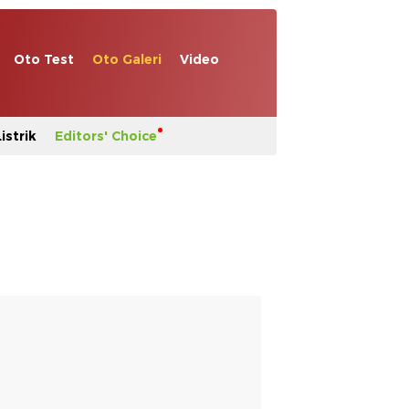
Oto Test
Oto Galeri
Video
istrik
Editors' Choice