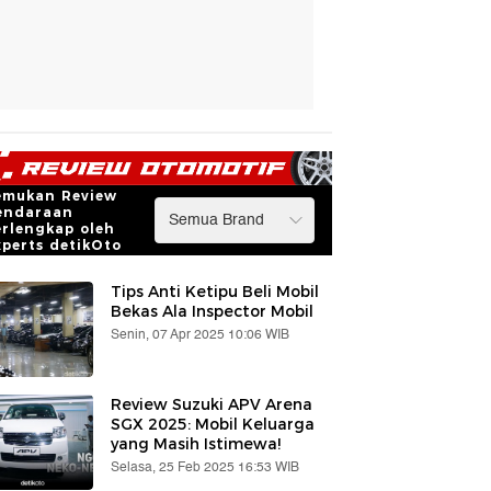
emukan Review
endaraan
erlengkap oleh
xperts detikOto
Tips Anti Ketipu Beli Mobil
Bekas Ala Inspector Mobil
Senin, 07 Apr 2025 10:06 WIB
Review Suzuki APV Arena
SGX 2025: Mobil Keluarga
yang Masih Istimewa!
Selasa, 25 Feb 2025 16:53 WIB