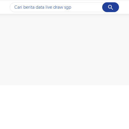
Cancel
Yang sedang ramai dicari
#1
data live draw sgp
#2
piala presiden 2026
#3
prabowo
#4
iran
#5
gempa hari ini
Promoted
Terakhir yang dicari
Loading...