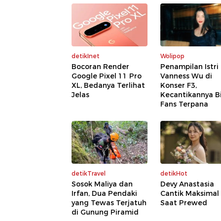
detikInet
Wolipop
Bocoran Render
Penampilan Istri
Google Pixel 11 Pro
Vanness Wu di
XL, Bedanya Terlihat
Konser F3,
Jelas
Kecantikannya Bi
Fans Terpana
detikTravel
detikHot
Sosok Maliya dan
Devy Anastasia
Irfan, Dua Pendaki
Cantik Maksimal
yang Tewas Terjatuh
Saat Prewed
di Gunung Piramid