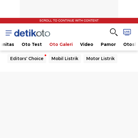
SCROLL TO CONTINUE WITH CONTENT
unitas
Oto Test
Oto Galeri
Video
Pamor
Otos
Editors' Choice
Mobil Listrik
Motor Listrik