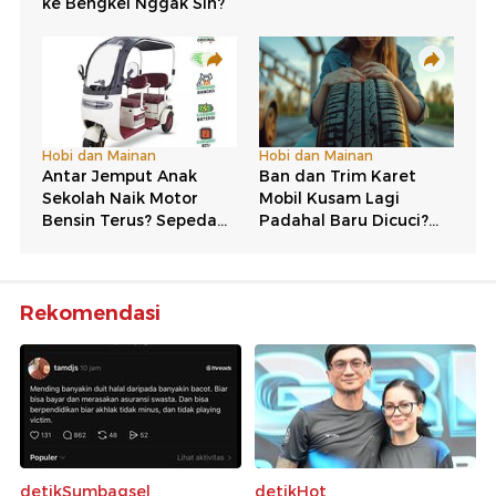
Rekomendasi
detikSumbagsel
detikHot