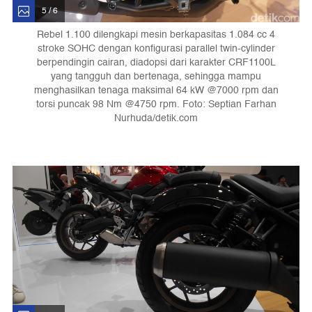
5 / 6
Rebel 1.100 dilengkapi mesin berkapasitas 1.084 cc 4
stroke SOHC dengan konfigurasi parallel twin-cylinder
berpendingin cairan, diadopsi dari karakter CRF1100L
yang tangguh dan bertenaga, sehingga mampu
menghasilkan tenaga maksimal 64 kW @7000 rpm dan
torsi puncak 98 Nm @4750 rpm. Foto: Septian Farhan
Nurhuda/detik.com