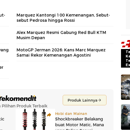
ut-
Marquez Kantongi 100 Kemenangan, Sebut-
sebut Pedrosa hingga Rossi
Alex Marquez Resmi Gabung Red Bull KTM
Musim Depan
yang
MotoGP Jerman 2026: Kans Marc Marquez
T
Samai Rekor Kemenangan Agostini
K
T
E
er