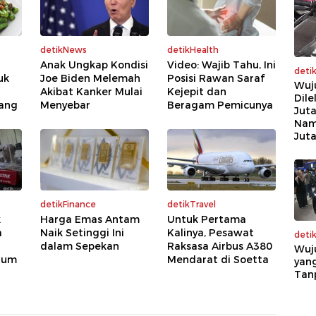
detikNews
detikHealth
Anak Ungkap Kondisi
Video: Wajib Tahu, Ini
deti
uk
Joe Biden Melemah
Posisi Rawan Saraf
Wuj
Akibat Kanker Mulai
Kejepit dan
Dile
cang
Menyebar
Beragam Pemicunya
Juta
Nam
Jut
detikFinance
detikTravel
k
Harga Emas Antam
Untuk Pertama
a
Naik Setinggi Ini
Kalinya, Pesawat
deti
dalam Sepekan
Raksasa Airbus A380
Wuj
lum
Mendarat di Soetta
yang
Tan