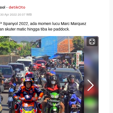
ool -
detikOto
 30 Apr 2022 20:07 WIB
GP Spanyol 2022, ada momen lucu Marc Marquez
 skuter matic hingga tiba ke paddock.