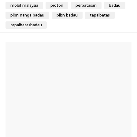
mobil malaysia
proton
perbatasan
badau
plbn nanga badau
plbn badau
tapalbatas
tapalbatasbadau