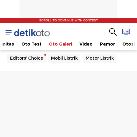
SCROLL TO CONTINUE WITH CONTENT
unitas
Oto Test
Oto Galeri
Video
Pamor
Otos
Editors' Choice
Mobil Listrik
Motor Listrik