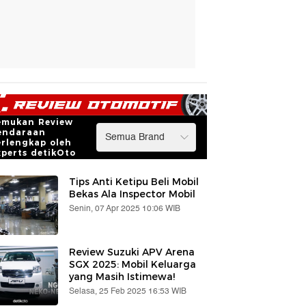
emukan Review
endaraan
erlengkap oleh
xperts detikOto
Tips Anti Ketipu Beli Mobil
Bekas Ala Inspector Mobil
Senin, 07 Apr 2025 10:06 WIB
Review Suzuki APV Arena
SGX 2025: Mobil Keluarga
yang Masih Istimewa!
Selasa, 25 Feb 2025 16:53 WIB