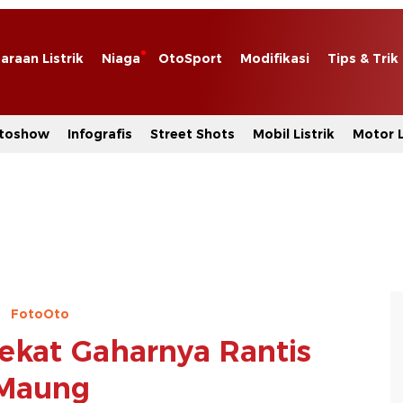
araan Listrik
Niaga
OtoSport
Modifikasi
Tips & Trik
toshow
Infografis
Street Shots
Mobil Listrik
Motor L
FotoOto
Dekat Gaharnya Rantis
Maung