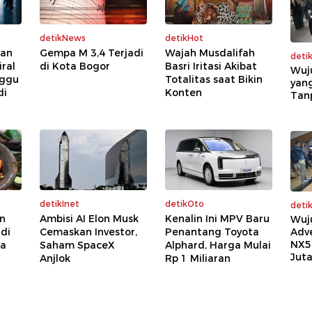
detikNews
detikHot
kan
Gempa M 3,4 Terjadi
Wajah Musdalifah
deti
ral
di Kota Bogor
Basri Iritasi Akibat
Wuj
nggu
Totalitas saat Bikin
yang
di
Konten
Tan
detikInet
detikOto
deti
n
Ambisi AI Elon Musk
Kenalin Ini MPV Baru
Wuj
 di
Cemaskan Investor,
Penantang Toyota
Adv
NX5
ya
Saham SpaceX
Alphard, Harga Mulai
Jut
Anjlok
Rp 1 Miliaran