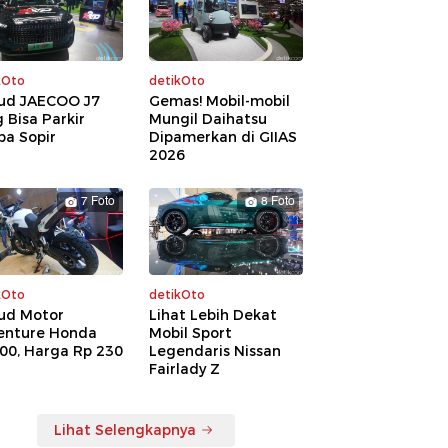
kOto
detikOto
ud JAECOO J7
Gemas! Mobil-mobil
 Bisa Parkir
Mungil Daihatsu
pa Sopir
Dipamerkan di GIIAS
2026
7 Foto
8 Foto
kOto
detikOto
ud Motor
Lihat Lebih Dekat
enture Honda
Mobil Sport
00, Harga Rp 230
Legendaris Nissan
a
Fairlady Z
Lihat Selengkapnya