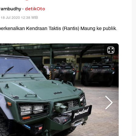
Pambudhy -
detikOto
 18 Jul 2020 12:38 WIB
erkenalkan Kendraan Taktis (Rantis) Maung ke publik.