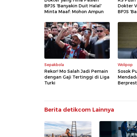
Dokter yang Hina Pasien
RS Pusr
BPJS 'Banyakin Duit Halal'
Dokter V
Minta Maaf: Mohon Ampun
BPJS 'Ba
Sepakbola
Wolipop
Rekor! Mo Salah Jadi Pemain
Sosok Pu
dengan Gaji Tertinggi di Liga
Mendadak
Turki
Berprest
Berita detikcom Lainnya