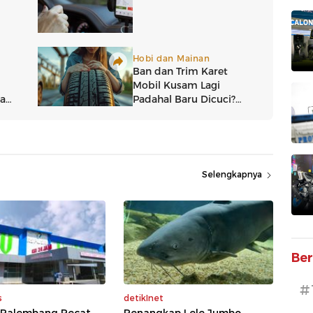
Selengkapnya
Ber
#
s
detikInet