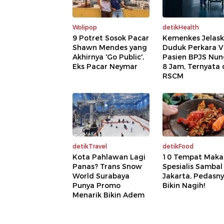
Wolipop
detikHealth
9 Potret Sosok Pacar
Kemenkes Jelas
Shawn Mendes yang
Duduk Perkara Vi
Akhirnya 'Go Public',
Pasien BPJS Nu
Eks Pacar Neymar
8 Jam, Ternyata 
RSCM
detikTravel
detikFood
Kota Pahlawan Lagi
10 Tempat Maka
Panas? Trans Snow
Spesialis Sambal
World Surabaya
Jakarta, Pedasn
Punya Promo
Bikin Nagih!
Menarik Bikin Adem