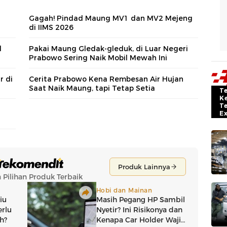
Gagah! Pindad Maung MV1 dan MV2 Mejeng
di IIMS 2026
d
Pakai Maung Gledak-gleduk, di Luar Negeri
Prabowo Sering Naik Mobil Mewah Ini
r di
Cerita Prabowo Kena Rembesan Air Hujan
Saat Naik Maung, tapi Tetap Setia
T
K
T
E