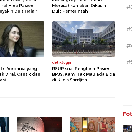
i Palembang Pecat
Penangkap Lele Jumbo
iral Hina Pasien
Meresahkan akan Dikasih
#
nyakin Duit Halal'
Duit Pemerintah
#
#
#
detikJogja
tri Yordania yang
RSUP soal Penghina Pasien
 Viral, Cantik dan
BPJS: Kami Tak Mau ada Elda
asi
di Klinis Sardjito
Fo