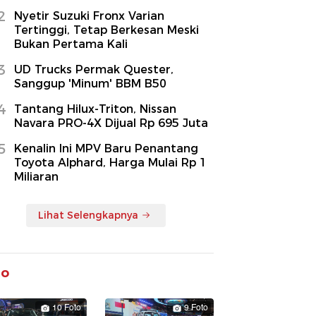
2
Nyetir Suzuki Fronx Varian
Tertinggi, Tetap Berkesan Meski
Bukan Pertama Kali
3
UD Trucks Permak Quester,
Sanggup 'Minum' BBM B50
4
Tantang Hilux-Triton, Nissan
Navara PRO-4X Dijual Rp 695 Juta
5
Kenalin Ini MPV Baru Penantang
Toyota Alphard, Harga Mulai Rp 1
Miliaran
Lihat Selengkapnya
to
10 Foto
9 Foto