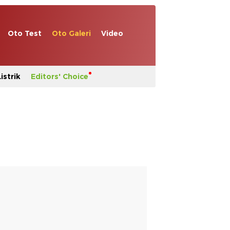
Oto Test
Oto Galeri
Video
istrik
Editors' Choice