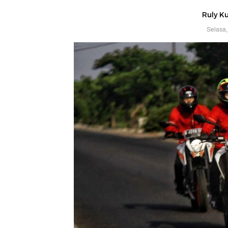
Ruly K
Selasa,