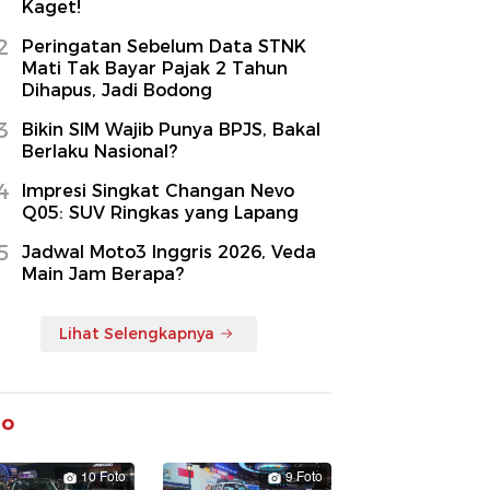
Kaget!
2
Peringatan Sebelum Data STNK
Mati Tak Bayar Pajak 2 Tahun
Dihapus, Jadi Bodong
3
Bikin SIM Wajib Punya BPJS, Bakal
Berlaku Nasional?
4
Impresi Singkat Changan Nevo
Q05: SUV Ringkas yang Lapang
5
Jadwal Moto3 Inggris 2026, Veda
Main Jam Berapa?
Lihat Selengkapnya
to
10 Foto
9 Foto