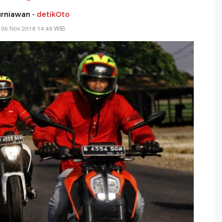
urniawan -
detikOto
 06 Nov 2018 14:49 WIB