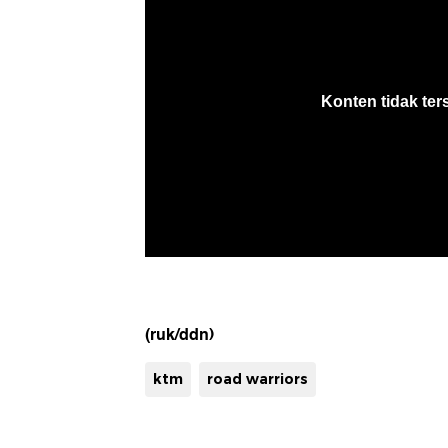
(ruk/ddn)
ktm
road warriors