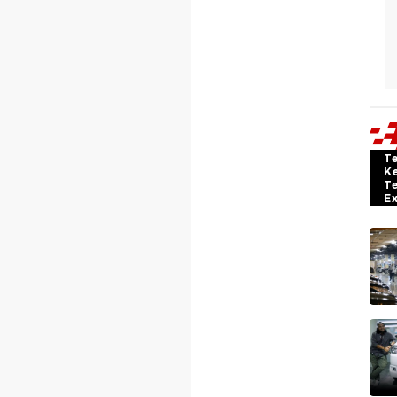
T
K
T
E