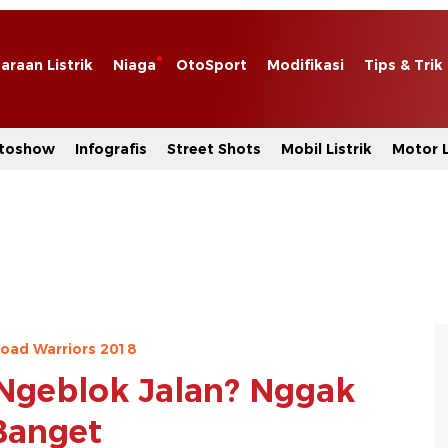
araan Listrik
Niaga
OtoSport
Modifikasi
Tips & Trik
toshow
Infografis
Street Shots
Mobil Listrik
Motor L
oad Warriors 2018
Ngeblok Jalan? Nggak
Banget