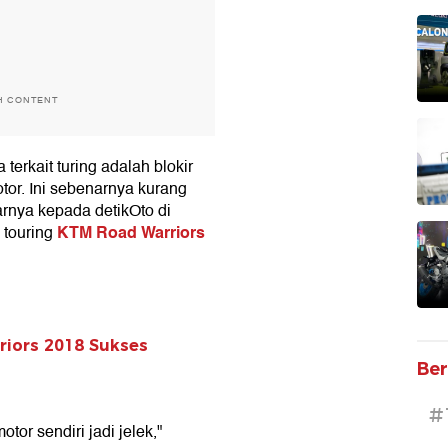
H CONTENT
 terkait turing adalah blokir
otor. Ini sebenarnya kurang
arnya kepada detikOto di
KTM Road Warriors
 touring
iors 2018 Sukses
Ber
#
tor sendiri jadi jelek,"