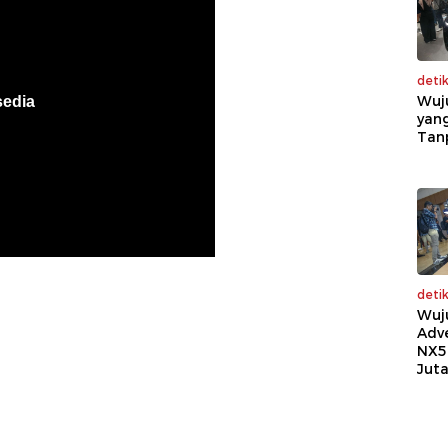
deti
Wuj
yang
Tan
deti
Wuj
Adv
NX5
Jut