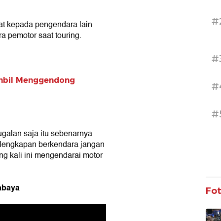
#
mat kepada pengendara lain
a pemotor saat touring.
#
ambil Menggendong
#
#
ugalan saja itu sebenarnya
rlengkapan berkendara jangan
ing kali ini mengendarai motor
abaya
Fo