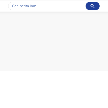
Cancel
Yang sedang ramai dicari
#1
data live draw sgp
#2
gempa hari ini
#3
prabowo
#4
iran
#5
demo
Promoted
Terakhir yang dicari
Loading...