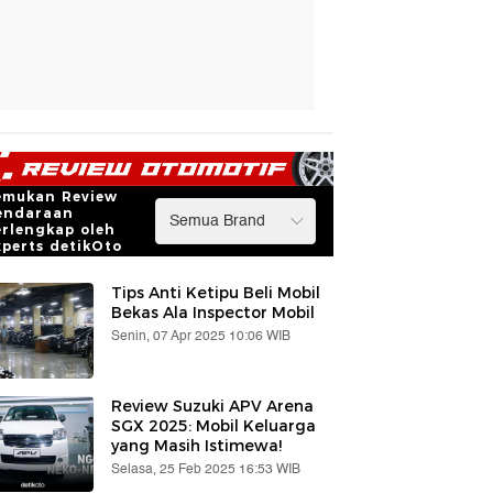
emukan Review
endaraan
erlengkap oleh
xperts detikOto
Tips Anti Ketipu Beli Mobil
Bekas Ala Inspector Mobil
Senin, 07 Apr 2025 10:06 WIB
Review Suzuki APV Arena
SGX 2025: Mobil Keluarga
yang Masih Istimewa!
Selasa, 25 Feb 2025 16:53 WIB