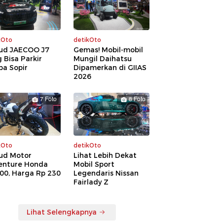
kOto
detikOto
ud JAECOO J7
Gemas! Mobil-mobil
 Bisa Parkir
Mungil Daihatsu
pa Sopir
Dipamerkan di GIIAS
2026
7 Foto
8 Foto
kOto
detikOto
ud Motor
Lihat Lebih Dekat
enture Honda
Mobil Sport
00, Harga Rp 230
Legendaris Nissan
a
Fairlady Z
Lihat Selengkapnya