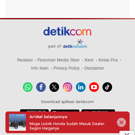
part of
Redaksi
Pedoman Media Siber
Karir
Kotak Pos
Info Iklan
Privacy Policy
Disclaimer
Download aplikasi detikcom
Artikel Selanjutnya
Moge Listrik Honda Sudah Masuk Dealer,
Copyright @ 2026 detikcom, All right reserved
Segini Harganya