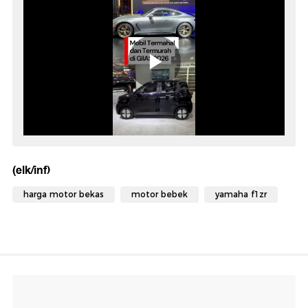
(elk/inf)
harga motor bekas
motor bebek
yamaha f1zr