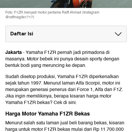
Foto: F1ZR menjadi motor pertama Raffi Ahmad (Instagram
@raffinagita1717)
Daftar Isi
Harga Motor Yamaha F1ZR Bekas
Motor Yamaha F1ZR Tahun 1997
Jakarta
-
Yamaha F1ZR pernah jadi primadona di
Motor Yamaha F1ZR Tahun 1998
masanya. Motor bebek ini punya desain sporty dengan
Motor Yamaha F1ZR Tahun 2002
bentuk bodi yang meruncing ke depan.
Motor Yamaha F1ZR Tahun 2003
Spesifikasi Motor Yamaha F1ZR
Sudah disetop produksi, Yamaha F1ZR diperkenalkan
sejak tahun 1997. Menurut laman Alfa Scorpii, motor ini
merupakan generasi penerus dari Force 1, Alfa dan F1Z.
Jika ingin memilikinya, berapa kisaran harga motor
Yamaha F1ZR bekas? Cek di sini.
Harga Motor Yamaha F1ZR Bekas
Menurut salah satu laman jual beli barang bekas, kisaran
harga untuk motor F1ZR bekas mulai dari Rp 11.700.000