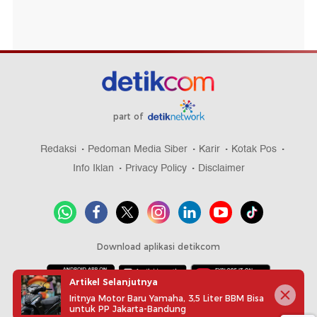
part of
Redaksi
Pedoman Media Siber
Karir
Kotak Pos
Info Iklan
Privacy Policy
Disclaimer
Download aplikasi detikcom
Artikel Selanjutnya
Iritnya Motor Baru Yamaha, 3,5 Liter BBM Bisa
Copyright @ 2026 detikcom, All right reserved
untuk PP Jakarta-Bandung