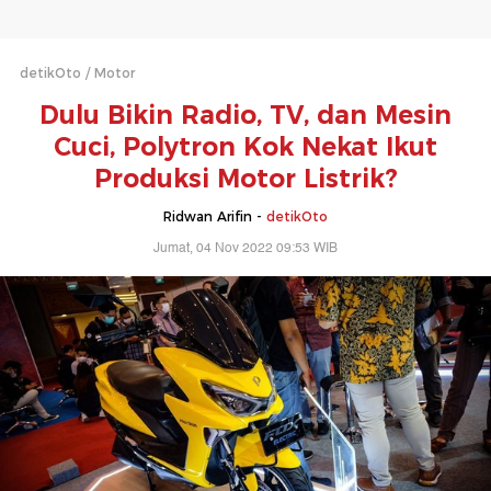
detikOto
Motor
Dulu Bikin Radio, TV, dan Mesin
Cuci, Polytron Kok Nekat Ikut
Produksi Motor Listrik?
Ridwan Arifin -
detikOto
Jumat, 04 Nov 2022 09:53 WIB