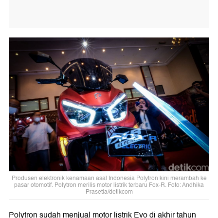
Produsen elektronik kenamaan asal Indonesia Polytron kini merambah ke
pasar otomotif. Polytron merilis motor listrik terbaru Fox-R. Foto: Andhika
Prasetia/detikcom
Polytron sudah menjual motor listrik Evo di akhir tahun