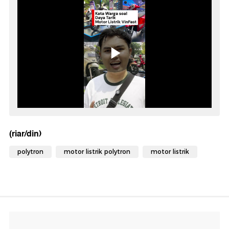
(riar/din)
polytron
motor listrik polytron
motor listrik