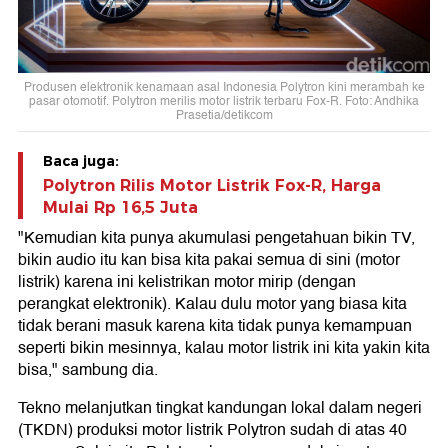
Produsen elektronik kenamaan asal Indonesia Polytron kini merambah ke
pasar otomotif. Polytron merilis motor listrik terbaru Fox-R. Foto: Andhika
Prasetia/detikcom
Baca juga:
Polytron Rilis Motor Listrik Fox-R, Harga
Mulai Rp 16,5 Juta
"Kemudian kita punya akumulasi pengetahuan bikin TV,
bikin audio itu kan bisa kita pakai semua di sini (motor
listrik) karena ini kelistrikan motor mirip (dengan
perangkat elektronik). Kalau dulu motor yang biasa kita
tidak berani masuk karena kita tidak punya kemampuan
seperti bikin mesinnya, kalau motor listrik ini kita yakin kita
bisa," sambung dia.
Tekno melanjutkan tingkat kandungan lokal dalam negeri
(TKDN) produksi motor listrik Polytron sudah di atas 40