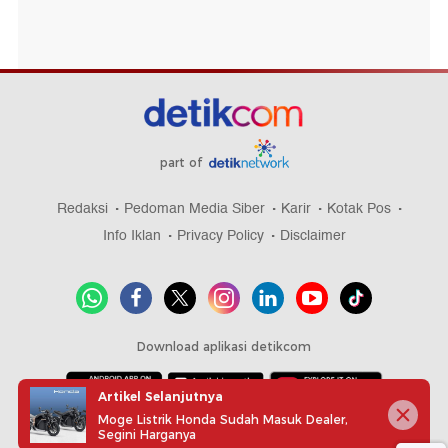
part of
Redaksi
Pedoman Media Siber
Karir
Kotak Pos
Info Iklan
Privacy Policy
Disclaimer
Download aplikasi detikcom
Artikel Selanjutnya
Moge Listrik Honda Sudah Masuk Dealer,
Copyright @ 2026 detikcom, All right reserved
Segini Harganya