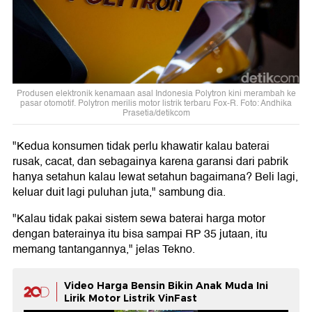
Produsen elektronik kenamaan asal Indonesia Polytron kini merambah ke
pasar otomotif. Polytron merilis motor listrik terbaru Fox-R. Foto: Andhika
Prasetia/detikcom
"Kedua konsumen tidak perlu khawatir kalau baterai
rusak, cacat, dan sebagainya karena garansi dari pabrik
hanya setahun kalau lewat setahun bagaimana? Beli lagi,
keluar duit lagi puluhan juta," sambung dia.
"Kalau tidak pakai sistem sewa baterai harga motor
dengan baterainya itu bisa sampai RP 35 jutaan, itu
memang tantangannya," jelas Tekno.
Video Harga Bensin Bikin Anak Muda Ini
Lirik Motor Listrik VinFast