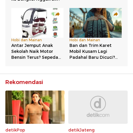
Rekomendasi
detikPop
detikJateng