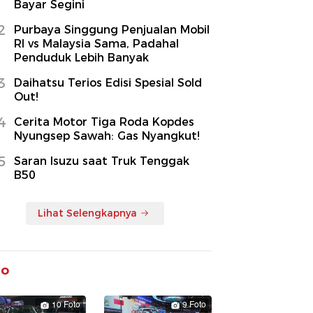
Bayar Segini
2
Purbaya Singgung Penjualan Mobil
RI vs Malaysia Sama, Padahal
Penduduk Lebih Banyak
3
Daihatsu Terios Edisi Spesial Sold
Out!
4
Cerita Motor Tiga Roda Kopdes
Nyungsep Sawah: Gas Nyangkut!
5
Saran Isuzu saat Truk Tenggak
B50
Lihat Selengkapnya
to
10 Foto
9 Foto