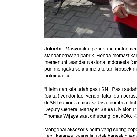
Jakarta
- Masyarakat pengguna motor men
standar bawaan pabrik. Honda memastika
memenuhi Standar Nasional Indonesia (SNI
pun mengaku selalu melakukan kroscek me
helmnya itu.
"Helm dari kita udah pasti SNI. Pasti suda
(pakai) vendor tapi vendor lokal dan perus
di SNI sehingga mereka bisa membuat hel
Deputy General Manager Sales Division P
Thomas Wijaya saat dihubungi detikOto, K
Mengenai aksesoris helm yang sering co
Tapi, katanya, kasus itu tidak banyak dite