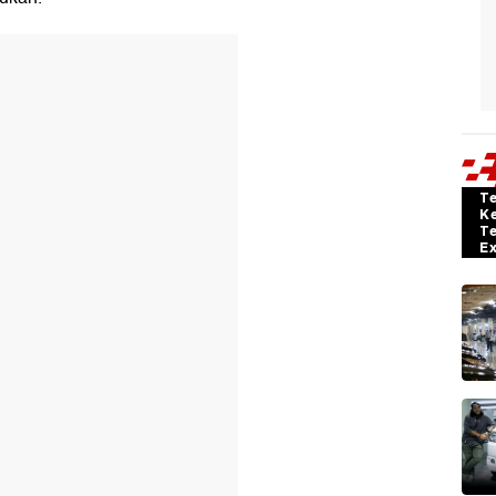
T
K
T
E