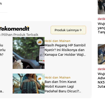
n
deti
Wuj
yang
Tan
deti
Wuj
Adv
NX5
Jut