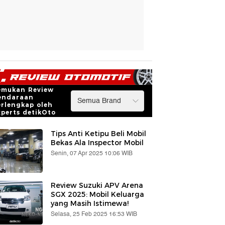
emukan Review
endaraan
erlengkap oleh
xperts detikOto
Tips Anti Ketipu Beli Mobil
Bekas Ala Inspector Mobil
Senin, 07 Apr 2025 10:06 WIB
Review Suzuki APV Arena
SGX 2025: Mobil Keluarga
yang Masih Istimewa!
Selasa, 25 Feb 2025 16:53 WIB