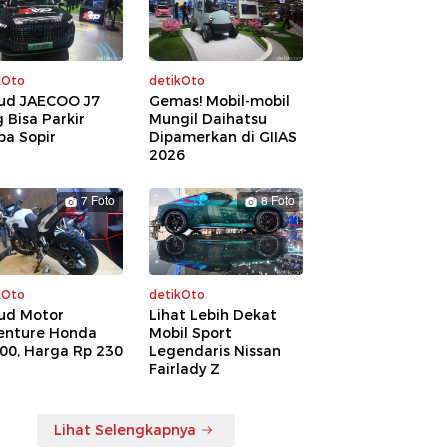
kOto
detikOto
ud JAECOO J7
Gemas! Mobil-mobil
 Bisa Parkir
Mungil Daihatsu
pa Sopir
Dipamerkan di GIIAS
2026
7 Foto
8 Foto
kOto
detikOto
ud Motor
Lihat Lebih Dekat
enture Honda
Mobil Sport
00, Harga Rp 230
Legendaris Nissan
a
Fairlady Z
Lihat Selengkapnya