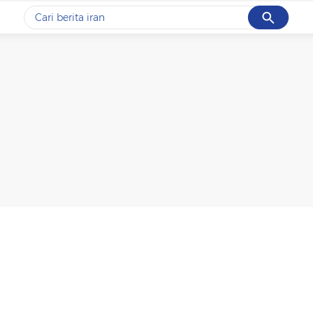
Cancel
Yang sedang ramai dicari
#1
gempa hari ini
#2
gempa
#3
iran
#4
demo
#5
prabowo
Promoted
Terakhir yang dicari
Loading...