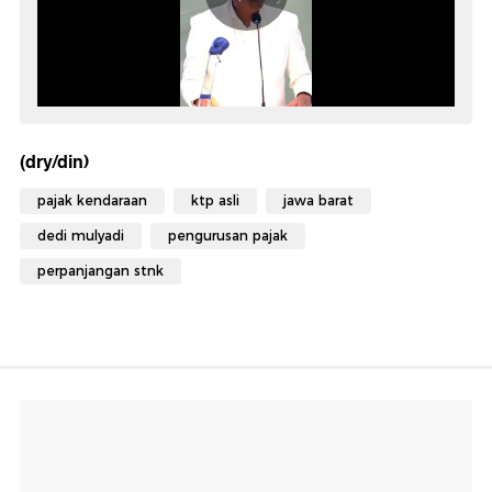
(dry/din)
pajak kendaraan
ktp asli
jawa barat
dedi mulyadi
pengurusan pajak
perpanjangan stnk