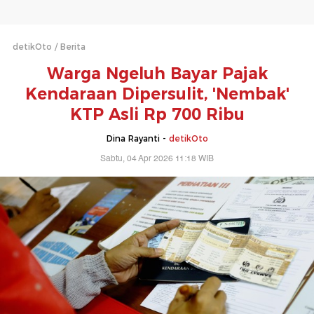
detikOto
Berita
Warga Ngeluh Bayar Pajak
Kendaraan Dipersulit, 'Nembak'
KTP Asli Rp 700 Ribu
Dina Rayanti -
detikOto
Sabtu, 04 Apr 2026 11:18 WIB