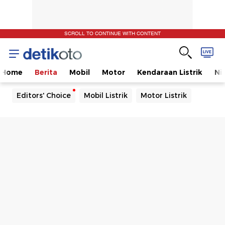
SCROLL TO CONTINUE WITH CONTENT
Home
Berita
Mobil
Motor
Kendaraan Listrik
Ni
Editors' Choice
Mobil Listrik
Motor Listrik