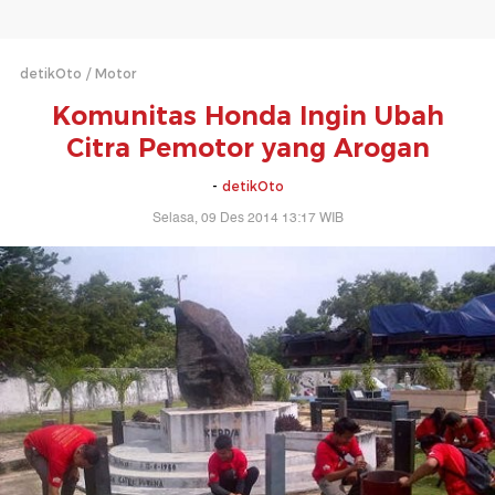
detikOto
Motor
Komunitas Honda Ingin Ubah
Citra Pemotor yang Arogan
-
detikOto
Selasa, 09 Des 2014 13:17 WIB