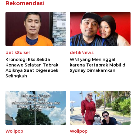
Rekomendasi
detikSulsel
detikNews
Kronologi Eks Sekda
WNI yang Meninggal
Konawe Selatan Tabrak
karena Tertabrak Mobil di
Adiknya Saat Digerebek
Sydney Dimakamkan
Selingkuh
Wolipop
Wolipop