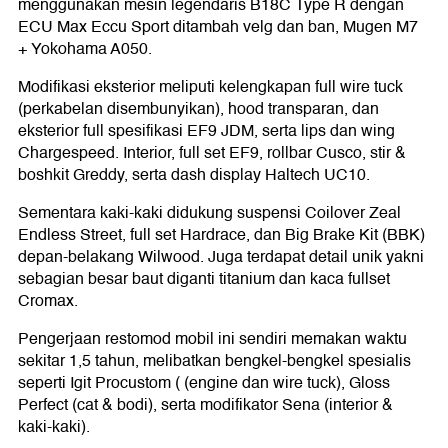
menggunakan mesin legendaris B18C Type R dengan
ECU Max Eccu Sport ditambah velg dan ban, Mugen M7
+ Yokohama A050.
Modifikasi eksterior meliputi kelengkapan full wire tuck
(perkabelan disembunyikan), hood transparan, dan
eksterior full spesifikasi EF9 JDM, serta lips dan wing
Chargespeed. Interior, full set EF9, rollbar Cusco, stir &
boshkit Greddy, serta dash display Haltech UC10.
Sementara kaki-kaki didukung suspensi Coilover Zeal
Endless Street, full set Hardrace, dan Big Brake Kit (BBK)
depan-belakang Wilwood. Juga terdapat detail unik yakni
sebagian besar baut diganti titanium dan kaca fullset
Cromax.
Pengerjaan restomod mobil ini sendiri memakan waktu
sekitar 1,5 tahun, melibatkan bengkel-bengkel spesialis
seperti Igit Procustom ( (engine dan wire tuck), Gloss
Perfect (cat & bodi), serta modifikator Sena (interior &
kaki-kaki).