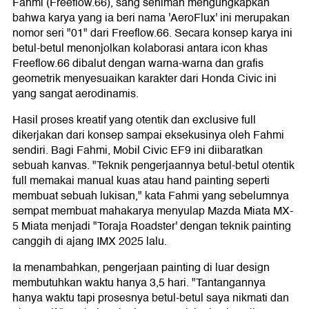
Fahmi (Freeflow.66), sang seniman mengungkapkan
bahwa karya yang ia beri nama 'AeroFlux' ini merupakan
nomor seri "01" dari Freeflow.66. Secara konsep karya ini
betul-betul menonjolkan kolaborasi antara icon khas
Freeflow.66 dibalut dengan warna-warna dan grafis
geometrik menyesuaikan karakter dari Honda Civic ini
yang sangat aerodinamis.
Hasil proses kreatif yang otentik dan exclusive full
dikerjakan dari konsep sampai eksekusinya oleh Fahmi
sendiri. Bagi Fahmi, Mobil Civic EF9 ini diibaratkan
sebuah kanvas. "Teknik pengerjaannya betul-betul otentik
full memakai manual kuas atau hand painting seperti
membuat sebuah lukisan," kata Fahmi yang sebelumnya
sempat membuat mahakarya menyulap Mazda Miata MX-
5 Miata menjadi "Toraja Roadster' dengan teknik painting
canggih di ajang IMX 2025 lalu.
Ia menambahkan, pengerjaan painting di luar design
membutuhkan waktu hanya 3,5 hari. "Tantangannya
hanya waktu tapi prosesnya betul-betul saya nikmati dan