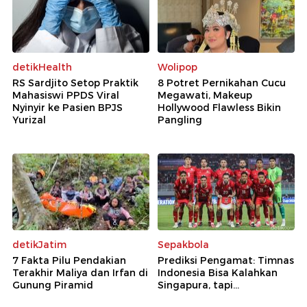
detikHealth
Wolipop
RS Sardjito Setop Praktik
8 Potret Pernikahan Cucu
Mahasiswi PPDS Viral
Megawati, Makeup
Nyinyir ke Pasien BPJS
Hollywood Flawless Bikin
Yurizal
Pangling
detikJatim
Sepakbola
7 Fakta Pilu Pendakian
Prediksi Pengamat: Timnas
Terakhir Maliya dan Irfan di
Indonesia Bisa Kalahkan
Gunung Piramid
Singapura, tapi...