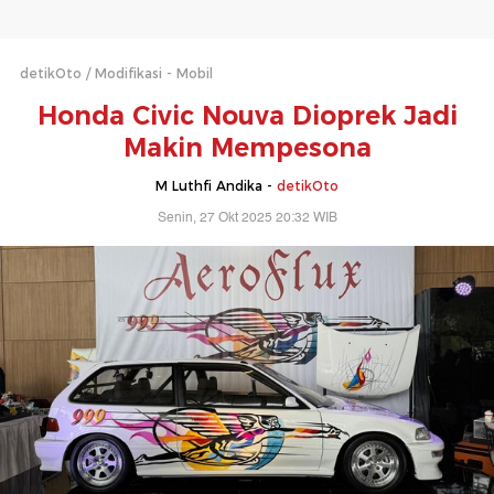
detikOto
Modifikasi - Mobil
Honda Civic Nouva Dioprek Jadi
Makin Mempesona
M Luthfi Andika -
detikOto
Senin, 27 Okt 2025 20:32 WIB