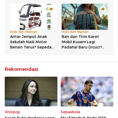
Rekomendasi
Wolipop
Sepakbola
Sosok Putri Yordania yang
Maaf Madrid, Rodri Pilih