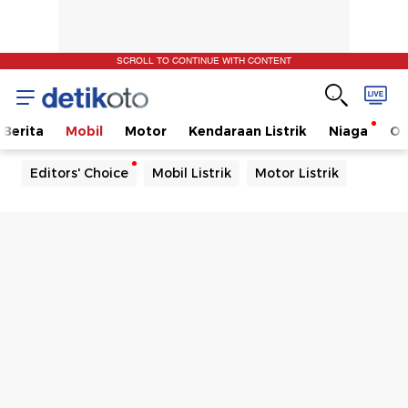
SCROLL TO CONTINUE WITH CONTENT
Berita
Mobil
Motor
Kendaraan Listrik
Niaga
Ot
Editors' Choice
Mobil Listrik
Motor Listrik