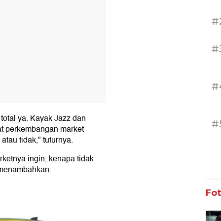
#
#
#
e total ya. Kayak Jazz dan
#
lihat perkembangan market
atau tidak," tuturnya.
rketnya ingin, kenapa tidak
ia menambahkan.
Fo