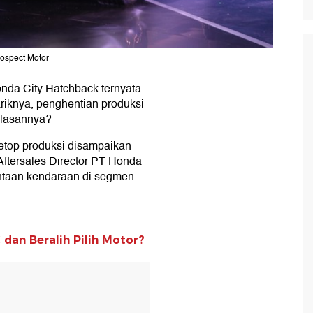
rospect Motor
nda City Hatchback ternyata
riknya, penghentian produksi
 alasannya?
etop produksi disampaikan
Aftersales Director PT Honda
ntaan kendaraan di segmen
dan Beralih Pilih Motor?