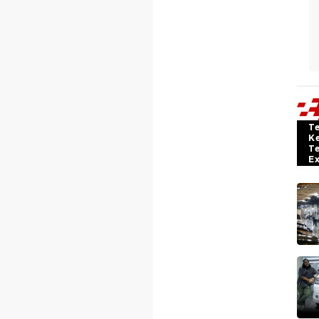
T
K
T
E