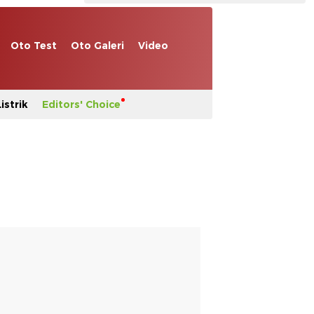
Oto Test
Oto Galeri
Video
istrik
Editors' Choice