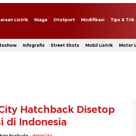
araan Listrik
Niaga
OtoSport
Modifikasi
Tips & Trik
toshow
Infografis
Street Shots
Mobil Listrik
Motor L
City Hatchback Disetop
i di Indonesia
rhan Nurhuda -
detikOto