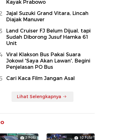
Kayak Prabowo
2
Jajal Suzuki Grand Vitara, Lincah
Diajak Manuver
3
Land Cruiser FJ Belum Dijual, tapi
Sudah Diborong Jusuf Hamka 61
Unit
4
Viral Klakson Bus Pakai Suara
Jokowi 'Saya Akan Lawan', Begini
Penjelasan PO Bus
5
Cari Kaca Film Jangan Asal
Lihat Selengkapnya
to
3 Foto
10 Foto