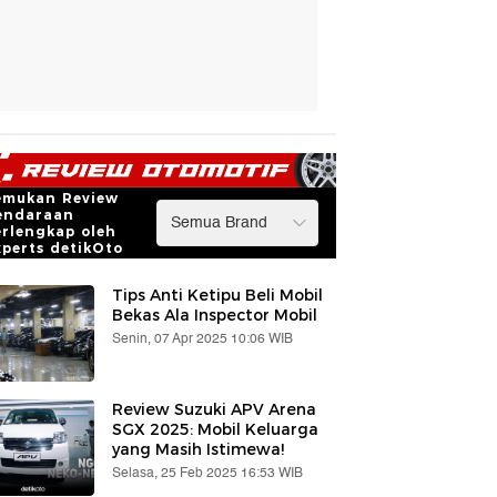
emukan Review
endaraan
erlengkap oleh
xperts detikOto
Tips Anti Ketipu Beli Mobil
Bekas Ala Inspector Mobil
Senin, 07 Apr 2025 10:06 WIB
Review Suzuki APV Arena
SGX 2025: Mobil Keluarga
yang Masih Istimewa!
Selasa, 25 Feb 2025 16:53 WIB