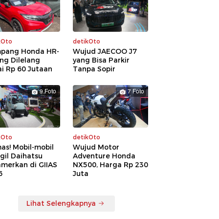
kOto
detikOto
pang Honda HR-
Wujud JAECOO J7
ng Dilelang
yang Bisa Parkir
i Rp 60 Jutaan
Tanpa Sopir
9 Foto
7 Foto
kOto
detikOto
as! Mobil-mobil
Wujud Motor
gil Daihatsu
Adventure Honda
amerkan di GIIAS
NX500, Harga Rp 230
6
Juta
Lihat Selengkapnya