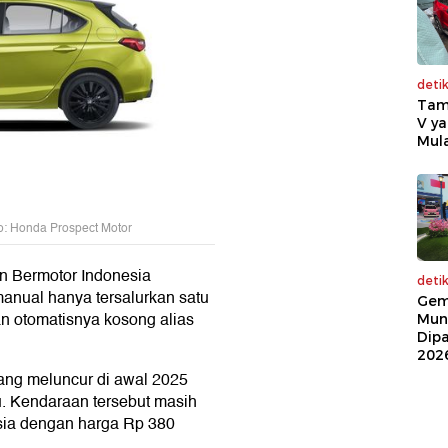
deti
Tam
V ya
Mula
: Honda Prospect Motor
n Bermotor Indonesia
deti
manual hanya tersalurkan satu
Gem
an otomatisnya kosong alias
Mun
Dip
202
ang meluncur di awal 2025
lu. Kendaraan tersebut masih
sia dengan harga Rp 380