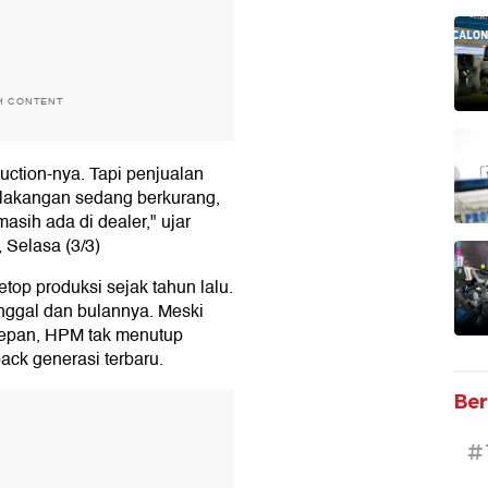
H CONTENT
duction-nya. Tapi penjualan
lakangan sedang berkurang,
asih ada di dealer," ujar
, Selasa (3/3)
etop produksi sejak tahun lalu.
nggal dan bulannya. Meski
depan, HPM tak menutup
ck generasi terbaru.
Ber
T
#