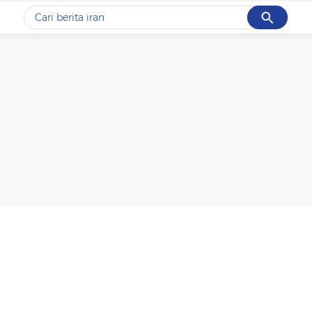
Cancel
Yang sedang ramai dicari
#1
data live draw sgp
#2
piala presiden 2026
#3
prabowo
#4
iran
#5
gempa hari ini
Promoted
Terakhir yang dicari
Loading...