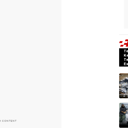
T
K
T
E
H CONTENT