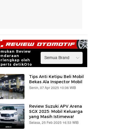
emukan Review
endaraan
erlengkap oleh
xperts detikOto
Tips Anti Ketipu Beli Mobil
Bekas Ala Inspector Mobil
Senin, 07 Apr 2025 10:06 WIB
Review Suzuki APV Arena
SGX 2025: Mobil Keluarga
yang Masih Istimewa!
Selasa, 25 Feb 2025 16:53 WIB