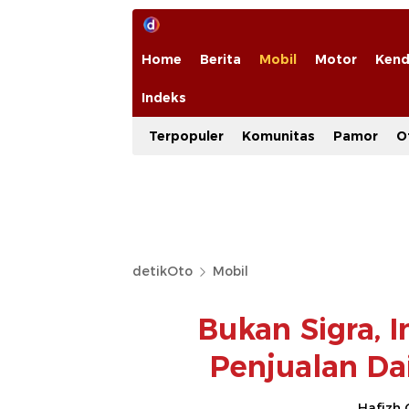
Home
Berita
Mobil
Motor
Kend
Indeks
Terpopuler
Komunitas
Pamor
O
detikOto
Mobil
Bukan Sigra, 
Penjualan Da
Hafizh 