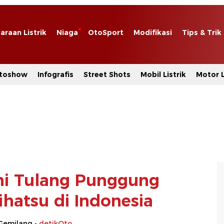
araan Listrik
Niaga
OtoSport
Modifikasi
Tips & Trik
toshow
Infografis
Street Shots
Mobil Listrik
Motor L
Ini Tulang Punggung
ihatsu di Indonesia
Gemilang -
detikOto