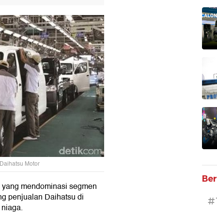
 Daihatsu Motor
Ber
ek yang mendominasi segmen
ng penjualan Daihatsu di
#
 niaga.