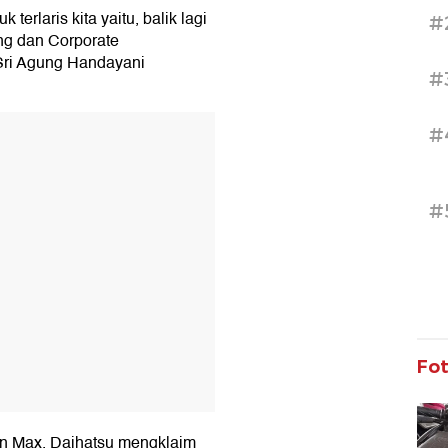
terlaris kita yaitu, balik lagi
#
ing dan Corporate
Sri Agung Handayani
#
T
#
#
Fo
n Max, Daihatsu mengklaim