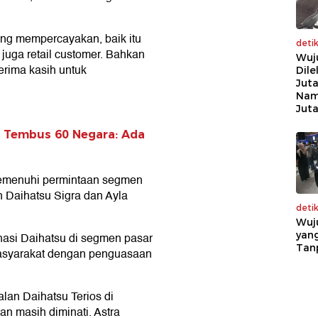
ang mempercayakan, baik itu
deti
juga retail customer. Bahkan
Wuj
erima kasih untuk
Dile
Juta
Nam
Jut
a Tembus 60 Negara: Ada
memenuhi permintaan segmen
 Daihatsu Sigra dan Ayla
deti
Wuj
yang
asi Daihatsu di segmen pasar
Tan
asyarakat dengan penguasaan
alan Daihatsu Terios di
n masih diminati. Astra