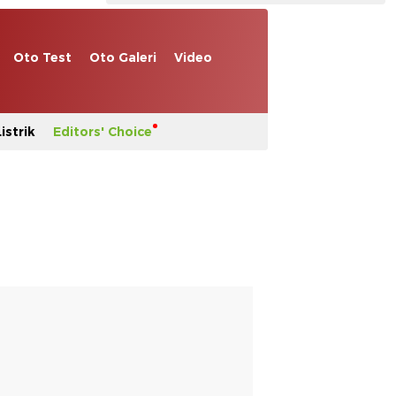
Oto Test
Oto Galeri
Video
istrik
Editors' Choice