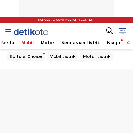
SCROLL TO CONTINUE WITH CONTENT
Berita
Mobil
Motor
Kendaraan Listrik
Niaga
Ot
Editors' Choice
Mobil Listrik
Motor Listrik