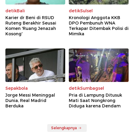
detikBali
detikSulsel
Karier dr Beni di RSUD
Kronologi Anggota KKB
Ruteng Berakhir Seusai
DPO Pembunuh WNA
Komen 'Ruang Jenazah
Terkapar Ditembak Polisi di
Kosong'
Mimika
Sepakbola
detikSumbagsel
Jorge Messi Meninggal
Pria di Lampung Ditusuk
Dunia, Real Madrid
Mati Saat Nongkrong
Berduka
Diduga karena Dendam
Selengkapnya