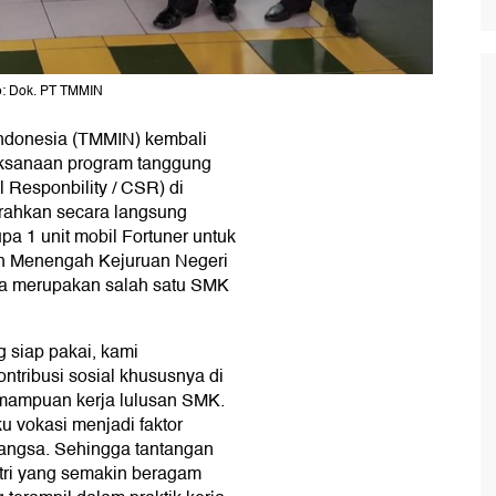
o: Dok. PT TMMIN
Indonesia (TMMIN) kembali
aksanaan program tanggung
 Responbility / CSR) di
erahkan secara langsung
pa 1 unit mobil Fortuner untuk
ah Menengah Kejuruan Negeri
ga merupakan salah satu SMK
 siap pakai, kami
tribusi sosial khususnya di
emampuan kerja lulusan SMK.
 vokasi menjadi faktor
angsa. Sehingga tantangan
tri yang semakin beragam