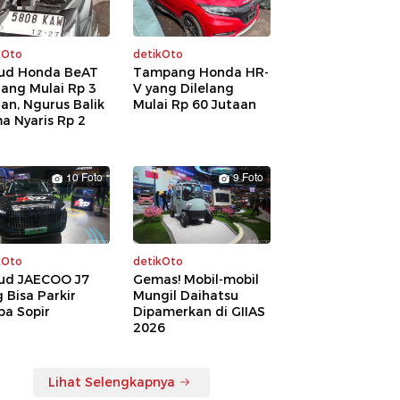
kOto
detikOto
ud Honda BeAT
Tampang Honda HR-
lang Mulai Rp 3
V yang Dilelang
an, Ngurus Balik
Mulai Rp 60 Jutaan
a Nyaris Rp 2
a
10 Foto
9 Foto
kOto
detikOto
ud JAECOO J7
Gemas! Mobil-mobil
 Bisa Parkir
Mungil Daihatsu
pa Sopir
Dipamerkan di GIIAS
2026
Lihat Selengkapnya