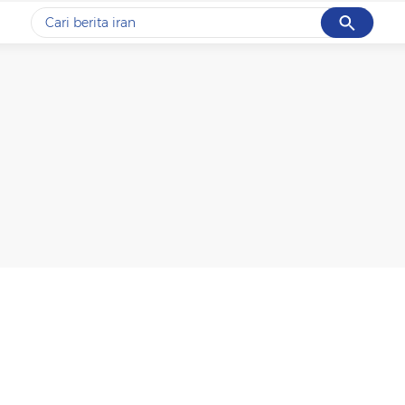
Cancel
Yang sedang ramai dicari
#1
data live draw sgp
#2
kebakaran
#3
prabowo
#4
iran
#5
gempa hari ini
Promoted
Terakhir yang dicari
Loading...