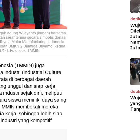
deti
Wuj
Dile
gah Agung Wijayanto (kanan) bersama
Juta
an serahterima secara simbolis donasi
 Toyota Motor Manufacturing Indonesia
Nam
lah SMKN 2 Salatiga Sriyanto (kedua
Jut
11/04). Foto: dok. TMMIN
donesia (TMMIN) juga
ndustri (Industrial Culture
ata di berbagai daerah
ng unggul dan siap kerja.
industri sejak dini, meliputi
deti
Wuj
 para siswa memiliki daya saing
yang
ri, TMMIN membekali mereka
Tan
 kerja, sehingga lebih siap
ndustri yang kompetitif.
T