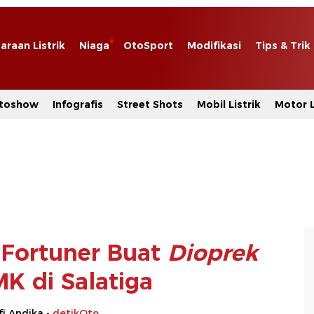
araan Listrik
Niaga
OtoSport
Modifikasi
Tips & Trik
toshow
Infografis
Street Shots
Mobil Listrik
Motor L
 Fortuner Buat
Dioprek
K di Salatiga
i Andika -
detikOto