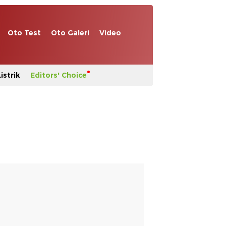
Oto Test
Oto Galeri
Video
istrik
Editors' Choice