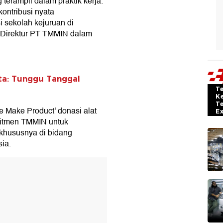
terampil dalam praktik kerja.
ontribusi nyata
 sekolah kejuruan di
n Direktur PT TMMIN dalam
ta: Tunggu Tanggal
T
K
T
 Make Product' donasi alat
E
mitmen TMMIN untuk
khususnya di bidang
ia.