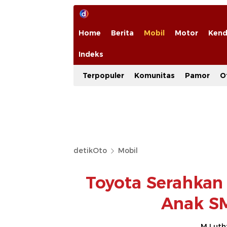
Home
Berita
Mobil
Motor
Kend
Indeks
Terpopuler
Komunitas
Pamor
O
detikOto
Mobil
Toyota Serahkan
Anak SM
M Luthf