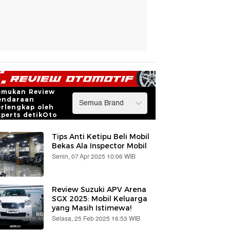
emukan Review
endaraan
erlengkap oleh
xperts detikOto
Tips Anti Ketipu Beli Mobil
Bekas Ala Inspector Mobil
Senin, 07 Apr 2025 10:06 WIB
Review Suzuki APV Arena
SGX 2025: Mobil Keluarga
yang Masih Istimewa!
Selasa, 25 Feb 2025 16:53 WIB