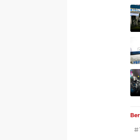
Ber
#