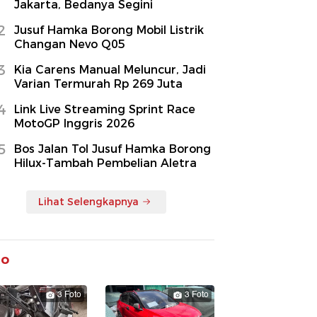
Jakarta, Bedanya Segini
2
Jusuf Hamka Borong Mobil Listrik
Changan Nevo Q05
3
Kia Carens Manual Meluncur, Jadi
Varian Termurah Rp 269 Juta
4
Link Live Streaming Sprint Race
MotoGP Inggris 2026
5
Bos Jalan Tol Jusuf Hamka Borong
Hilux-Tambah Pembelian Aletra
Lihat Selengkapnya
to
3 Foto
3 Foto