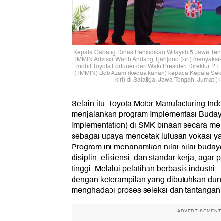
Kepala Cabang Dinas Pendidikan Wilayah 5 Jawa Ten
TMMIN Advisor Warih Andang Tjahjono (kiri) menyaksik
mobil Toyota Fortuner dari Waki Presiden Direktur PT
(TMMIN) Bob Azam (kedua kanan) kepada Kepala Seko
kiri) di Salatiga, Jawa Tengah, Jumat (
Selain itu, Toyota Motor Manufacturing In
menjalankan program Implementasi Budaya I
Implementation) di SMK binaan secara mer
sebagai upaya mencetak lulusan vokasi ya
Program ini menanamkan nilai-nilai budaya 
disiplin, efisiensi, dan standar kerja, agar
tinggi. Melalui pelatihan berbasis indust
dengan keterampilan yang dibutuhkan dunia
menghadapi proses seleksi dan tantangan i
ADVERTISEMEN