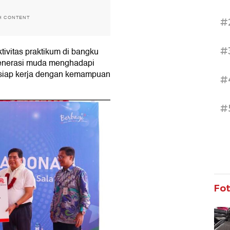
H CONTENT
#
#
ktivitas praktikum di bangku
nerasi muda menghadapi
n siap kerja dengan kemampuan
#
#
Fo