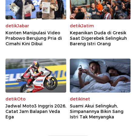
detikJabar
detikJatim
Konten Manipulasi Video
Kepanikan Duda di Gresik
Prabowo Berujung Pria di
Saat Digerebek Selingkuh
Cimahi Kini Dibui
Bareng Istri Orang
detikOto
detikInet
Jadwal Moto3 Inggris 2026,
Suami Akui Selingkuh,
Catat Jam Balapan Veda
Simpanannya Bikin Sang
Ega
Istri Tak Menyangka