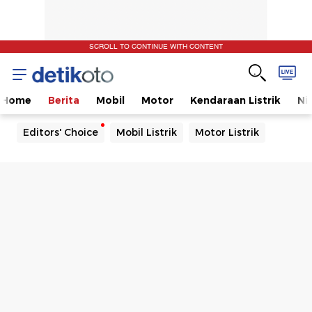
SCROLL TO CONTINUE WITH CONTENT
Home
Berita
Mobil
Motor
Kendaraan Listrik
Ni
Editors' Choice
Mobil Listrik
Motor Listrik