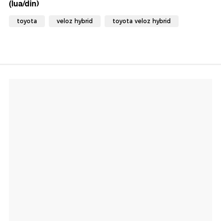
(lua/din)
toyota
veloz hybrid
toyota veloz hybrid