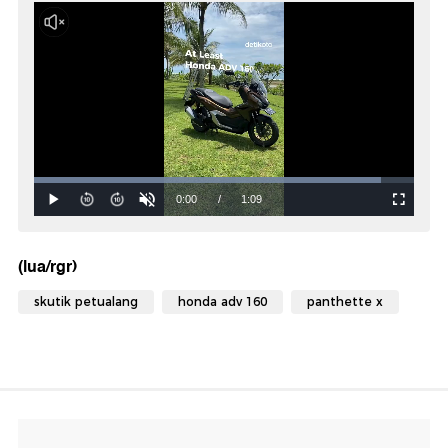
(lua/rgr)
skutik petualang
honda adv 160
panthette x