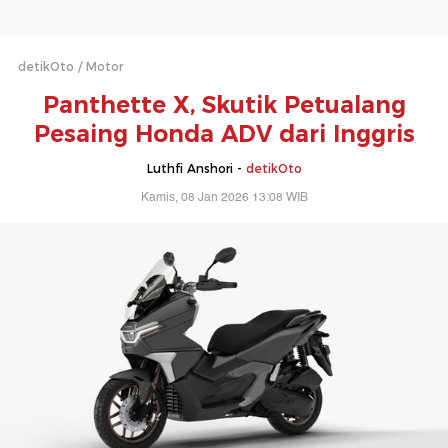
detikOto
Motor
Panthette X, Skutik Petualang
Pesaing Honda ADV dari Inggris
Luthfi Anshori -
detikOto
Kamis, 08 Jan 2026 13:08 WIB