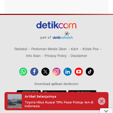
part of
Redaksi
Pedoman Media Siber
Karir
Kotak Pos
Info Iklan
Privacy Policy
Disclaimer
Download aplikasi detikcom
Artikel Selanjutnya
Toyota Hilux Kuasai 70% Pasar Pickup 4x4 di
Copyright @ 2026 detikcom, All right reserved
Indonesia