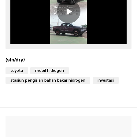
(sfn/dry)
toyota
mobil hidrogen
stasiun pengisian bahan bakar hidrogen
investasi