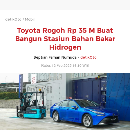
detikOto
Mobil
Toyota Rogoh Rp 35 M Buat
Bangun Stasiun Bahan Bakar
Hidrogen
Septian Farhan Nurhuda -
detikOto
Rabu, 12 Feb 2025 16:10 WIB