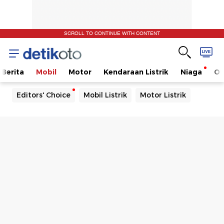
SCROLL TO CONTINUE WITH CONTENT
Berita
Mobil
Motor
Kendaraan Listrik
Niaga
Ot
Editors' Choice
Mobil Listrik
Motor Listrik