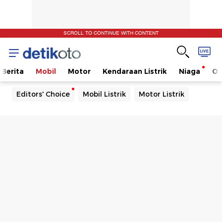
SCROLL TO CONTINUE WITH CONTENT
Berita
Mobil
Motor
Kendaraan Listrik
Niaga
Ot
Editors' Choice
Mobil Listrik
Motor Listrik