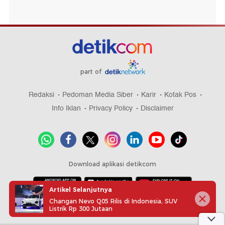
part of
Redaksi
Pedoman Media Siber
Karir
Kotak Pos
Info Iklan
Privacy Policy
Disclaimer
Download aplikasi detikcom
Artikel Selanjutnya
Changan Nevo Q05 Rilis di Indonesia, SUV
Copyright @ 2026 detikcom, All right reserved
Listrik Rp 300 Jutaan