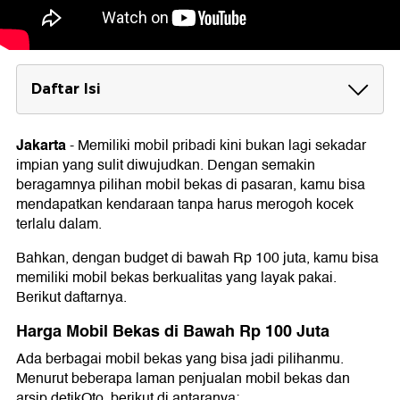
Daftar Isi
Harga Mobil Bekas di Bawah Rp 100 Juta
1. Daihatsu Ayla 2016
Jakarta
-
Memiliki mobil pribadi kini bukan lagi sekadar
2. Honda Brio Satya 2014
impian yang sulit diwujudkan. Dengan semakin
3. Wuling Confero 2017
beragamnya pilihan mobil bekas di pasaran, kamu bisa
4. Suzuki Ignis 2017
mendapatkan kendaraan tanpa harus merogoh kocek
5. Nissan Grand Livina 2014
terlalu dalam.
6. Nissan March 2017
7. Daihatsu Sigra 2016
Bahkan, dengan budget di bawah Rp 100 juta, kamu bisa
8. Daihatsu Xenia 2015
memiliki mobil bekas berkualitas yang layak pakai.
9. Daihatsu Sirion 2015
10. Suzuki Swift 2010
Berikut daftarnya.
Harga Mobil Bekas di Bawah Rp 100 Juta
Ada berbagai mobil bekas yang bisa jadi pilihanmu.
Menurut beberapa laman penjualan mobil bekas dan
arsip detikOto, berikut di antaranya: