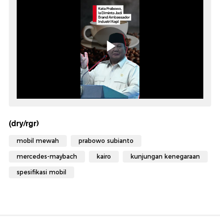
(dry/rgr)
mobil mewah
prabowo subianto
mercedes-maybach
kairo
kunjungan kenegaraan
spesifikasi mobil