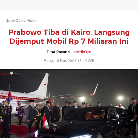
detikOto
Mobil
Prabowo Tiba di Kairo, Langsung
Dijemput Mobil Rp 7 Miliaran Ini
Dina Rayanti -
detikOto
Rabu, 18 Des 2024 13:43 WIB