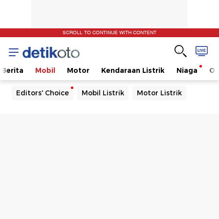
SCROLL TO CONTINUE WITH CONTENT
Berita
Mobil
Motor
Kendaraan Listrik
Niaga
Ot
Editors' Choice
Mobil Listrik
Motor Listrik