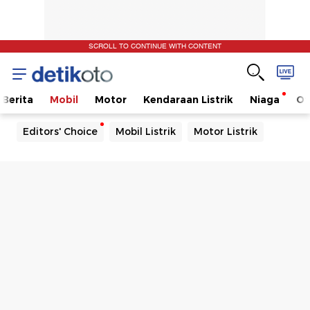
SCROLL TO CONTINUE WITH CONTENT
Berita
Mobil
Motor
Kendaraan Listrik
Niaga
Ot
Editors' Choice
Mobil Listrik
Motor Listrik