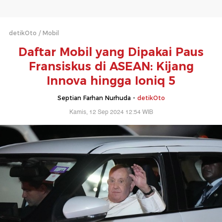
detikOto
Mobil
Daftar Mobil yang Dipakai Paus
Fransiskus di ASEAN: Kijang
Innova hingga Ioniq 5
Septian Farhan Nurhuda -
detikOto
Kamis, 12 Sep 2024 12:54 WIB