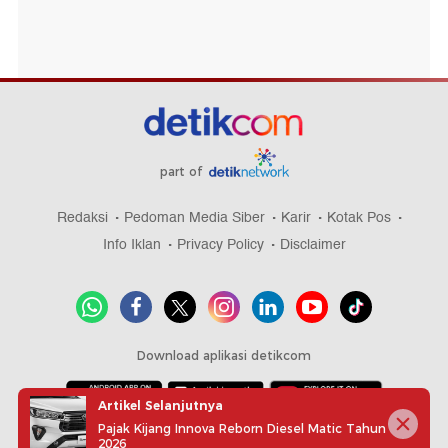
part of
Redaksi
Pedoman Media Siber
Karir
Kotak Pos
Info Iklan
Privacy Policy
Disclaimer
Download aplikasi detikcom
Artikel Selanjutnya
Pajak Kijang Innova Reborn Diesel Matic Tahun
Copyright @ 2026 detikcom, All right reserved
2026