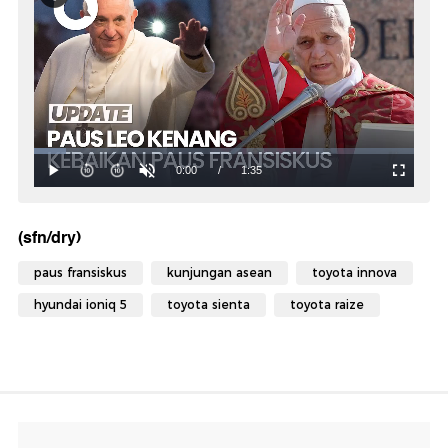
(sfn/dry)
paus fransiskus
kunjungan asean
toyota innova
hyundai ioniq 5
toyota sienta
toyota raize