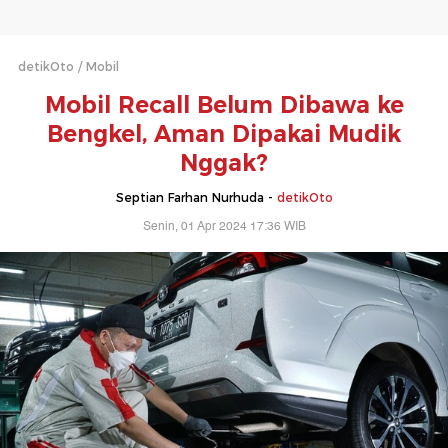
detikOto
Mobil
Mobil Recall Belum Dibawa ke
Bengkel, Aman Dipakai Mudik
Nggak?
Septian Farhan Nurhuda -
detikOto
Senin, 01 Apr 2024 17:36 WIB