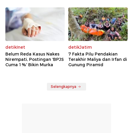
detikInet
detikJatim
Belum Reda Kasus Nakes
7 Fakta Pilu Pendakian
Nirempati, Postingan 'BPJS
Terakhir Maliya dan Irfan di
Cuma 1%' Bikin Murka
Gunung Piramid
Selengkapnya