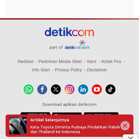
part of
Redaksi
Pedoman Media Siber
Karir
Kotak Pos
Info Iklan
Privacy Policy
Disclaimer
Download aplikasi detikcom
Artikel Selanjutnya
Kata Toyota Diminta Purbaya Pindahkan Pabrik
Copyright @ 2026 detikcom, All right reserved
dari Thailand ke Indonesia