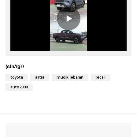
(sfn/rgr)
toyota
astra
mudik lebaran
recall
auto2000