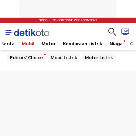
SCROLL TO CONTINUE WITH CONTENT
Berita
Mobil
Motor
Kendaraan Listrik
Niaga
Ot
Editors' Choice
Mobil Listrik
Motor Listrik