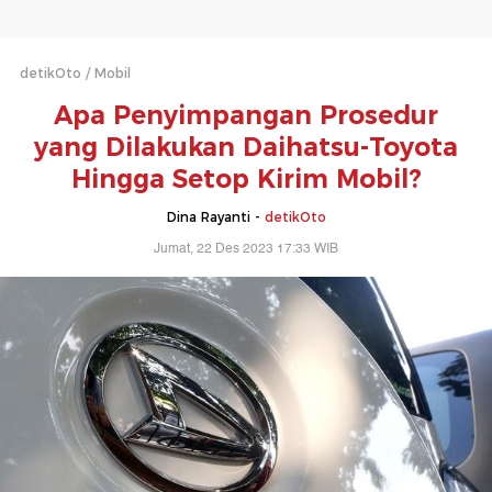
detikOto
Mobil
Apa Penyimpangan Prosedur
yang Dilakukan Daihatsu-Toyota
Hingga Setop Kirim Mobil?
Dina Rayanti -
detikOto
Jumat, 22 Des 2023 17:33 WIB