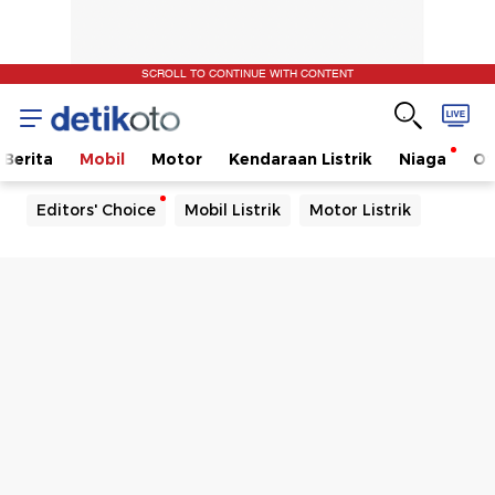
SCROLL TO CONTINUE WITH CONTENT
Berita
Mobil
Motor
Kendaraan Listrik
Niaga
Ot
Editors' Choice
Mobil Listrik
Motor Listrik