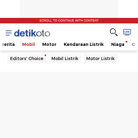
SCROLL TO CONTINUE WITH CONTENT
Berita
Mobil
Motor
Kendaraan Listrik
Niaga
Ot
Editors' Choice
Mobil Listrik
Motor Listrik