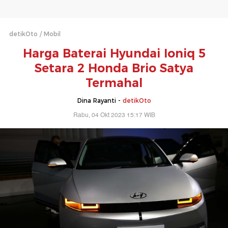
detikOto
Mobil
Harga Baterai Hyundai Ioniq 5
Setara 2 Honda Brio Satya
Termahal
Dina Rayanti -
detikOto
Rabu, 04 Okt 2023 15:17 WIB