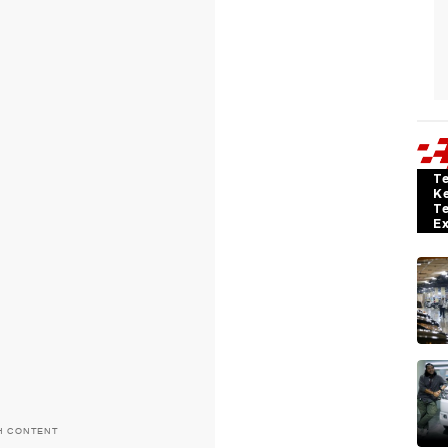
T
K
T
E
H CONTENT