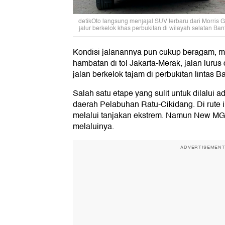
detikOto langsung menjajal SUV terbaru dari Morris
jalur berkelok khas perbukitan di wilayah selatan Ba
Kondisi jalanannya pun cukup beragam, mul
hambatan di tol Jakarta-Merak, jalan lurus d
jalan berkelok tajam di perbukitan lintas 
Salah satu etape yang sulit untuk dilalui a
daerah Pelabuhan Ratu-Cikidang. Di rute in
melalui tanjakan ekstrem. Namun New M
melaluinya.
ADVERTISEMEN