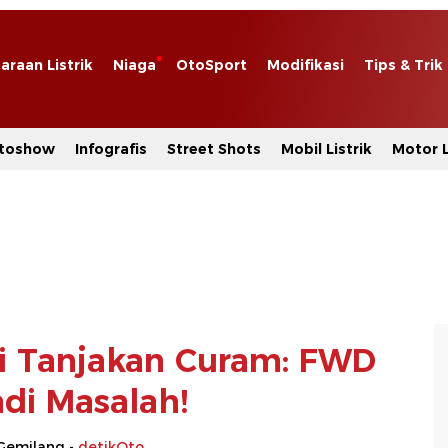
araan Listrik
Niaga
OtoSport
Modifikasi
Tips & Trik
toshow
Infografis
Street Shots
Mobil Listrik
Motor L
i Tanjakan Curam: FWD
adi Masalah!
Gemilang -
detikOto