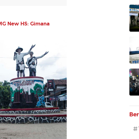
 MG New HS: Gimana
Ber
#