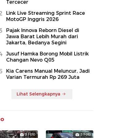
Tercecer
2
Link Live Streaming Sprint Race
MotoGP Inggris 2026
3
Pajak Innova Reborn Diesel di
Jawa Barat Lebih Murah dari
Jakarta, Bedanya Segini
4
Jusuf Hamka Borong Mobil Listrik
Changan Nevo Q05
5
Kia Carens Manual Meluncur, Jadi
Varian Termurah Rp 269 Juta
Lihat Selengkapnya
to
3 Foto
3 Foto