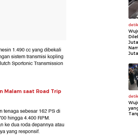
deti
Wuj
Dile
Juta
Nam
sin 1.490 cc yang dibekali
Jut
gan sistem transmisi kopling
utch Sportonic Transmission
lan Malam saat Road Trip
deti
Wuj
yang
n tenaga sebesar 162 PS di
Tan
.700 hingga 4.400 RPM.
tan ke dua roda depannya atau
ya yang responsif.