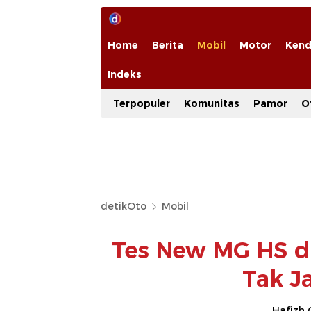
Home
Berita
Mobil
Motor
Kend
Indeks
Terpopuler
Komunitas
Pamor
O
detikOto
Mobil
Tes New MG HS d
Tak J
Hafizh 