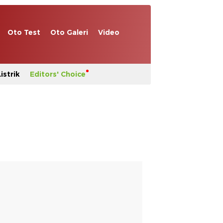
Oto Test
Oto Galeri
Video
istrik
Editors' Choice