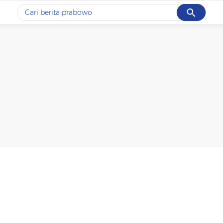
Cancel
Yang sedang ramai dicari
#1
data live draw sgp
#2
kebakaran
#3
prabowo
#4
iran
#5
gempa hari ini
Promoted
Terakhir yang dicari
Loading...