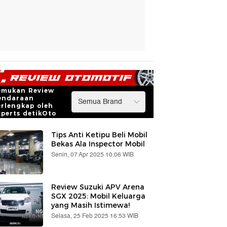
emukan Review
endaraan
erlengkap oleh
xperts detikOto
Tips Anti Ketipu Beli Mobil
Bekas Ala Inspector Mobil
Senin, 07 Apr 2025 10:06 WIB
Review Suzuki APV Arena
SGX 2025: Mobil Keluarga
yang Masih Istimewa!
Selasa, 25 Feb 2025 16:53 WIB