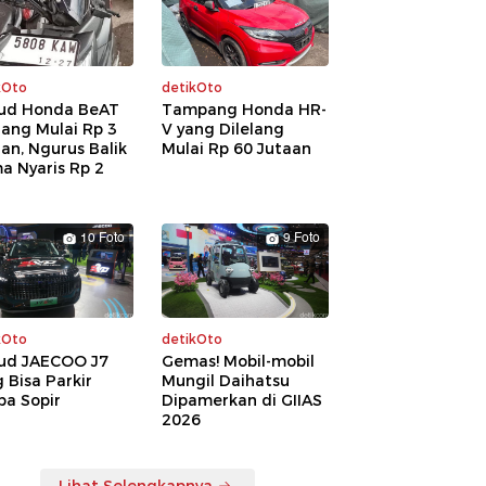
kOto
detikOto
ud Honda BeAT
Tampang Honda HR-
lang Mulai Rp 3
V yang Dilelang
an, Ngurus Balik
Mulai Rp 60 Jutaan
a Nyaris Rp 2
a
10 Foto
9 Foto
kOto
detikOto
ud JAECOO J7
Gemas! Mobil-mobil
 Bisa Parkir
Mungil Daihatsu
pa Sopir
Dipamerkan di GIIAS
2026
Lihat Selengkapnya