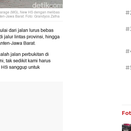
#
 Garage (MG), New HS dengan melibas
nten-Jawa Barat. Foto: Grandyos Zafna
#
ai dari jalan lurus bebas
i jalur lintas provinsi, hingga
Banten-Jawa Barat.
#
dalah jalan perbukitan di
i, tak sedikit kami harus
G HS sanggup untuk
#
T
Fo