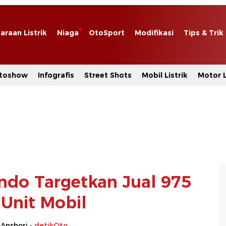
araan Listrik
Niaga
OtoSport
Modifikasi
Tips & Trik
toshow
Infografis
Street Shots
Mobil Listrik
Motor L
ndo Targetkan Jual 975
 Unit Mobil
 Anshori -
detikOto