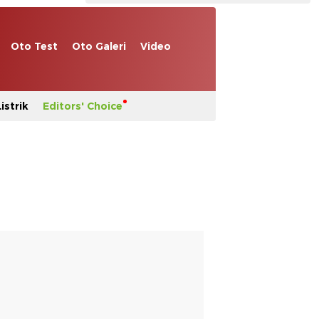
Oto Test
Oto Galeri
Video
istrik
Editors' Choice