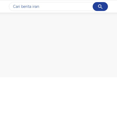
Cancel
Yang sedang ramai dicari
#1
gempa hari ini
#2
gempa
#3
prabowo
#4
iran
#5
demo
Promoted
Terakhir yang dicari
Loading...