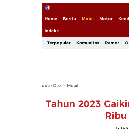
Home
Berita
Mobil
Motor
Kend
Indeks
Terpopuler
Komunitas
Pamor
O
detikOto
Mobil
Tahun 2023 Gaiki
Ribu
Luthfi