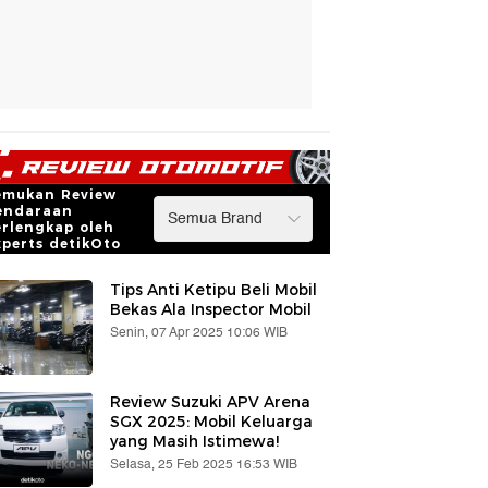
emukan Review
endaraan
erlengkap oleh
xperts detikOto
Tips Anti Ketipu Beli Mobil
Bekas Ala Inspector Mobil
Senin, 07 Apr 2025 10:06 WIB
Review Suzuki APV Arena
SGX 2025: Mobil Keluarga
yang Masih Istimewa!
Selasa, 25 Feb 2025 16:53 WIB