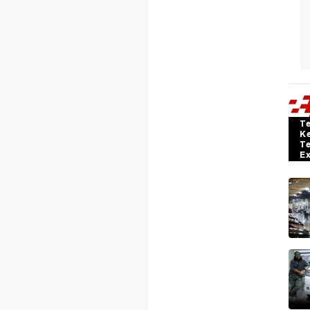
T
K
T
E