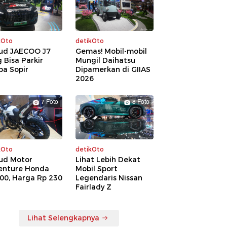
kOto
detikOto
ud JAECOO J7
Gemas! Mobil-mobil
 Bisa Parkir
Mungil Daihatsu
pa Sopir
Dipamerkan di GIIAS
2026
7 Foto
8 Foto
kOto
detikOto
ud Motor
Lihat Lebih Dekat
enture Honda
Mobil Sport
00, Harga Rp 230
Legendaris Nissan
a
Fairlady Z
Lihat Selengkapnya