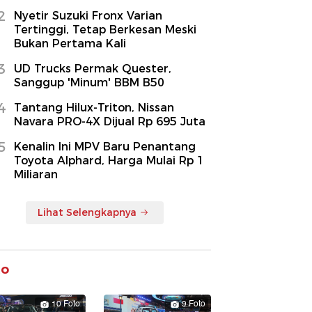
2
Nyetir Suzuki Fronx Varian
Tertinggi, Tetap Berkesan Meski
Bukan Pertama Kali
3
UD Trucks Permak Quester,
Sanggup 'Minum' BBM B50
4
Tantang Hilux-Triton, Nissan
Navara PRO-4X Dijual Rp 695 Juta
5
Kenalin Ini MPV Baru Penantang
Toyota Alphard, Harga Mulai Rp 1
Miliaran
Lihat Selengkapnya
to
10 Foto
9 Foto