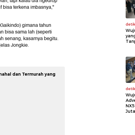
ah, tapi kalau dia ngedrop
if bisa terkena imbasnya,"
 Gaikindo) gimana tahun
deti
Wuj
 bisa sama lah (seperti
yang
ah senang, kasarnya begitu.
Tan
jelas Jongkie.
mahal dan Termurah yang
deti
Wuj
Adv
NX5
Jut