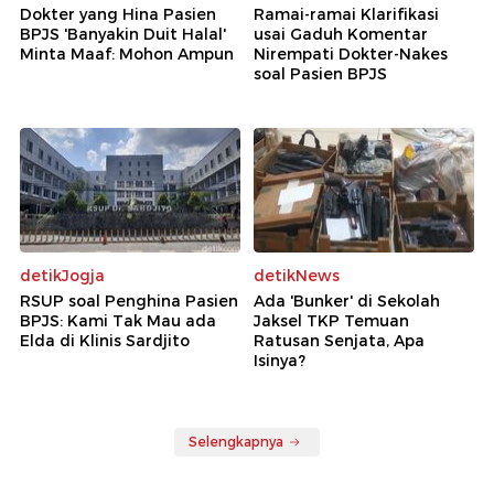
Dokter yang Hina Pasien
Ramai-ramai Klarifikasi
BPJS 'Banyakin Duit Halal'
usai Gaduh Komentar
Minta Maaf: Mohon Ampun
Nirempati Dokter-Nakes
soal Pasien BPJS
detikJogja
detikNews
RSUP soal Penghina Pasien
Ada 'Bunker' di Sekolah
BPJS: Kami Tak Mau ada
Jaksel TKP Temuan
Elda di Klinis Sardjito
Ratusan Senjata, Apa
Isinya?
Selengkapnya