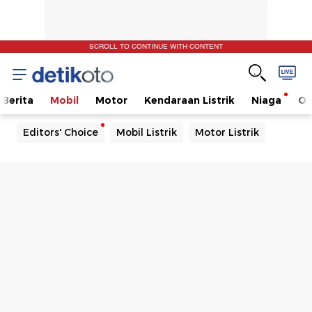
SCROLL TO CONTINUE WITH CONTENT
Berita
Mobil
Motor
Kendaraan Listrik
Niaga
Ot
Editors' Choice
Mobil Listrik
Motor Listrik