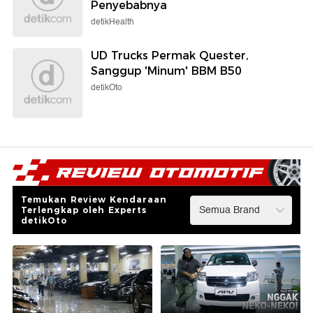
Penyebabnya
detikHealth
UD Trucks Permak Quester,
Sanggup 'Minum' BBM B50
detikOto
Temukan Review Kendaraan
Terlengkap oleh Experts
detikOto