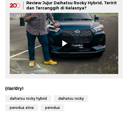
Review Jujur Daihatsu Rocky Hybrid, Teririt
dan Tercanggih di Kelasnya?
(riar/dry)
daihatsu rocky hybrid
daihatsu rocky
perodua ativa
perodua