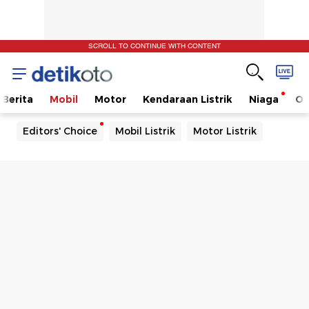
SCROLL TO CONTINUE WITH CONTENT
Berita
Mobil
Motor
Kendaraan Listrik
Niaga
Ot
Editors' Choice
Mobil Listrik
Motor Listrik