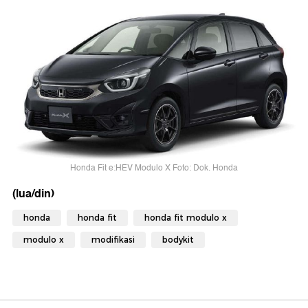
Honda Fit e:HEV Modulo X Foto: Dok. Honda
(lua/din)
honda
honda fit
honda fit modulo x
modulo x
modifikasi
bodykit