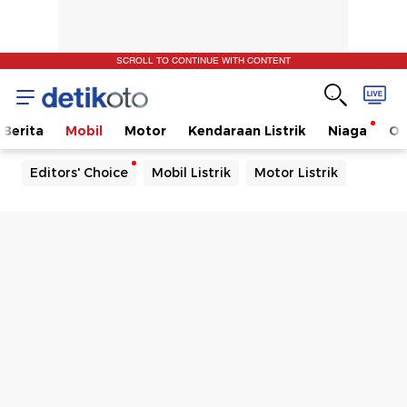
SCROLL TO CONTINUE WITH CONTENT
Berita
Mobil
Motor
Kendaraan Listrik
Niaga
Ot
Editors' Choice
Mobil Listrik
Motor Listrik