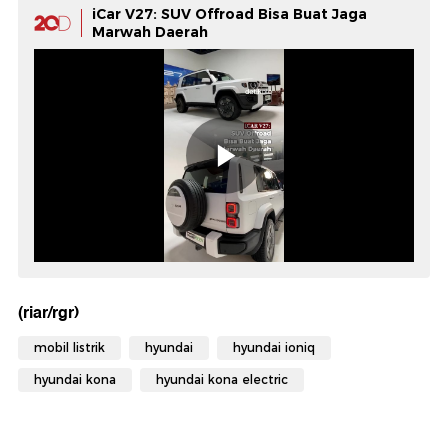
iCar V27: SUV Offroad Bisa Buat Jaga
Marwah Daerah
(riar/rgr)
mobil listrik
hyundai
hyundai ioniq
hyundai kona
hyundai kona electric