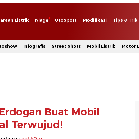
araan Listrik
Niaga
OtoSport
Modifikasi
Tips & Trik
toshow
Infografis
Street Shots
Mobil Listrik
Motor L
Erdogan Buat Mobil
al Terwujud!
Pratama -
detikOto