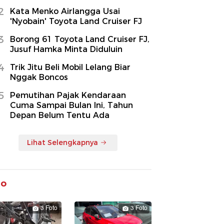
2
Kata Menko Airlangga Usai
'Nyobain' Toyota Land Cruiser FJ
3
Borong 61 Toyota Land Cruiser FJ,
Jusuf Hamka Minta Diduluin
4
Trik Jitu Beli Mobil Lelang Biar
Nggak Boncos
5
Pemutihan Pajak Kendaraan
Cuma Sampai Bulan Ini, Tahun
Depan Belum Tentu Ada
Lihat Selengkapnya
to
3 Foto
3 Foto