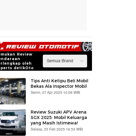
emukan Review
endaraan
erlengkap oleh
xperts detikOto
Tips Anti Ketipu Beli Mobil
Bekas Ala Inspector Mobil
Senin, 07 Apr 2025 10:06 WIB
Review Suzuki APV Arena
SGX 2025: Mobil Keluarga
yang Masih Istimewa!
Selasa, 25 Feb 2025 16:53 WIB