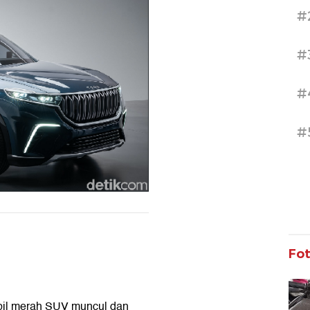
#
#
#
#
Fo
il merah SUV muncul dan