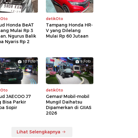
kOto
detikOto
ud Honda BeAT
Tampang Honda HR-
lang Mulai Rp 3
V yang Dilelang
an, Ngurus Balik
Mulai Rp 60 Jutaan
a Nyaris Rp 2
a
10 Foto
9 Foto
kOto
detikOto
ud JAECOO J7
Gemas! Mobil-mobil
 Bisa Parkir
Mungil Daihatsu
pa Sopir
Dipamerkan di GIIAS
2026
Lihat Selengkapnya