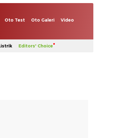
Oto Test
Oto Galeri
Video
istrik
Editors' Choice