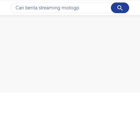
Cancel
Yang sedang ramai dicari
#1
ketik
#2
bromo
#3
streaming motogp
#4
prabowo
#5
data live draw sgp
Promoted
Terakhir yang dicari
Loading...