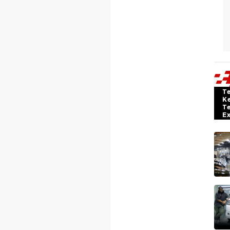
T
K
T
E