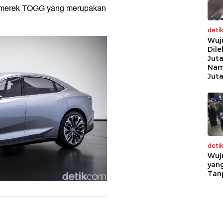
da merek TOGG yang merupakan
deti
Wuj
Dile
Juta
Nam
Jut
deti
Wuj
yang
Tan