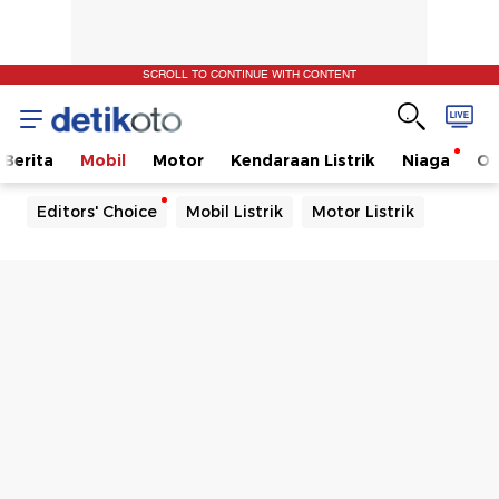
SCROLL TO CONTINUE WITH CONTENT
Berita
Mobil
Motor
Kendaraan Listrik
Niaga
Ot
Editors' Choice
Mobil Listrik
Motor Listrik