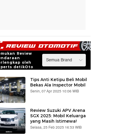
emukan Review
endaraan
erlengkap oleh
xperts detikOto
Tips Anti Ketipu Beli Mobil
Bekas Ala Inspector Mobil
Senin, 07 Apr 2025 10:06 WIB
Review Suzuki APV Arena
SGX 2025: Mobil Keluarga
yang Masih Istimewa!
Selasa, 25 Feb 2025 16:53 WIB