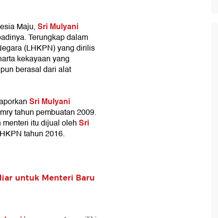
Sri Mulyani
esia Maju,
ibadinya. Terungkap dalam
egara (LHKPN) yang dirilis
 harta kekayaan yang
un berasal dari alat
Sri Mulyani
laporkan
amry tahun pembuatan 2009.
Sri
enteri itu dijual oleh
LHKPN tahun 2016.
iliar untuk Menteri Baru