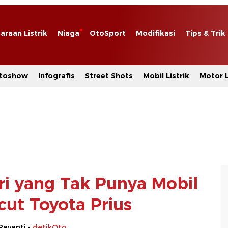
araan Listrik
Niaga
OtoSport
Modifikasi
Tips & Trik
toshow
Infografis
Street Shots
Mobil Listrik
Motor L
eri yang Tak Punya Mobil
cut Toyota Prius
Rayanti -
detikOto