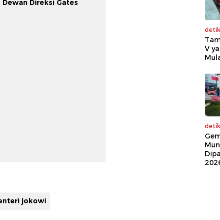
a Dewan Direksi Gates
deti
Tam
V ya
Mula
deti
Gem
Mun
Dip
202
nteri jokowi