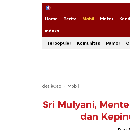
Home
Berita
Mobil
Motor
Kend
Indeks
Terpopuler
Komunitas
Pamor
O
detikOto
Mobil
Sri Mulyani, Ment
dan Kepin
Dina 