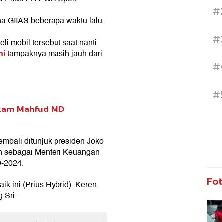
#
ena GIIAS beberapa waktu lalu.
#
i mobil tersebut saat nanti
ni
tampaknya masih jauh dari
#
#
ukam Mahfud MD
mbali ditunjuk presiden Joko
n sebagai Menteri Keuangan
9-2024.
Fo
ik ini (Prius Hybrid). Keren,
 Sri.