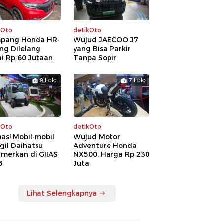
kOto
detikOto
pang Honda HR-
Wujud JAECOO J7
ng Dilelang
yang Bisa Parkir
i Rp 60 Jutaan
Tanpa Sopir
9 Foto
7 Foto
kOto
detikOto
as! Mobil-mobil
Wujud Motor
gil Daihatsu
Adventure Honda
amerkan di GIIAS
NX500, Harga Rp 230
6
Juta
Lihat Selengkapnya