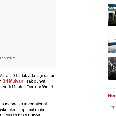
H CONTENT
aret 2019, tak ada lagi daftar
Sri Mulyani
eh
. Tak punya
berarti Mantan Direktur World
Ber
o Indonesia International
#
gaku akan kepincut mobil
a Prius PHV GR Sport.