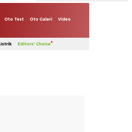
Oto Test
Oto Galeri
Video
istrik
Editors' Choice