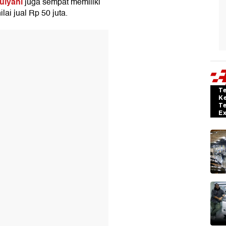
ulyani
juga sempat memiliki
ai jual Rp 50 juta.
T
K
T
E