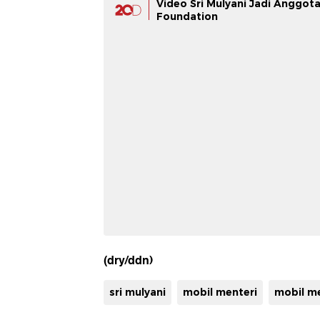
Video Sri Mulyani Jadi Anggot
Foundation
(dry/ddn)
sri mulyani
mobil menteri
mobil me