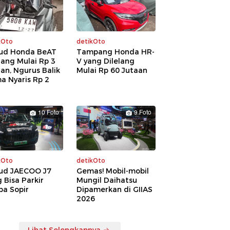
kOto
detikOto
ud Honda BeAT
Tampang Honda HR-
lang Mulai Rp 3
V yang Dilelang
an, Ngurus Balik
Mulai Rp 60 Jutaan
a Nyaris Rp 2
a
10 Foto
9 Foto
kOto
detikOto
ud JAECOO J7
Gemas! Mobil-mobil
 Bisa Parkir
Mungil Daihatsu
pa Sopir
Dipamerkan di GIIAS
2026
Lihat Selengkapnya