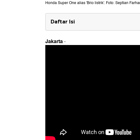
Honda Super One alias 'Brio listrik'. Foto: Septian Farha
Daftar Isi
Hitungan Harga Honda 'Brio Listrik'
Jakarta
-