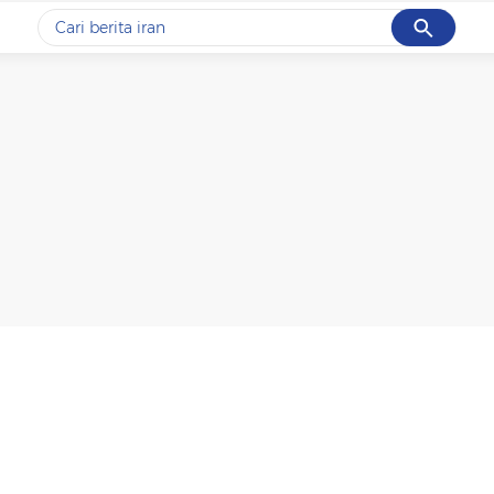
Cancel
Yang sedang ramai dicari
#1
data live draw sgp
#2
kebakaran
#3
prabowo
#4
iran
#5
gempa hari ini
Promoted
Terakhir yang dicari
Loading...