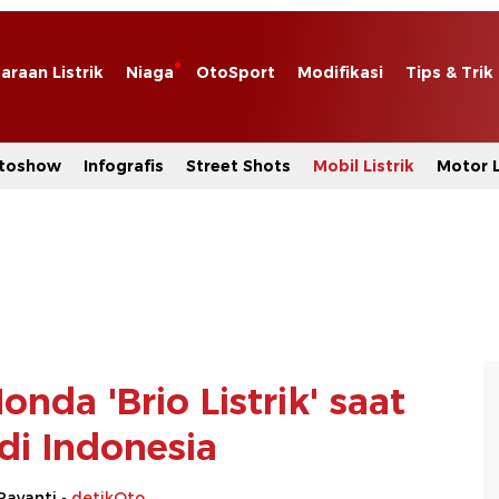
araan Listrik
Niaga
OtoSport
Modifikasi
Tips & Trik
toshow
Infografis
Street Shots
Mobil Listrik
Motor L
nda 'Brio Listrik' saat
 di Indonesia
Rayanti -
detikOto