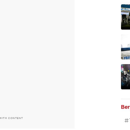
Ber
 WITH CONTENT
#