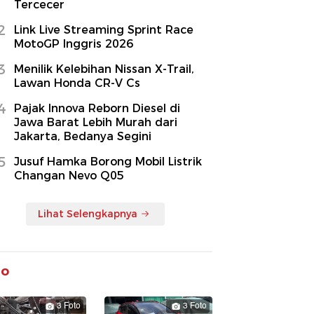
Tercecer
2
Link Live Streaming Sprint Race
MotoGP Inggris 2026
3
Menilik Kelebihan Nissan X-Trail,
Lawan Honda CR-V Cs
4
Pajak Innova Reborn Diesel di
Jawa Barat Lebih Murah dari
Jakarta, Bedanya Segini
5
Jusuf Hamka Borong Mobil Listrik
Changan Nevo Q05
Lihat Selengkapnya
to
3 Foto
3 Foto