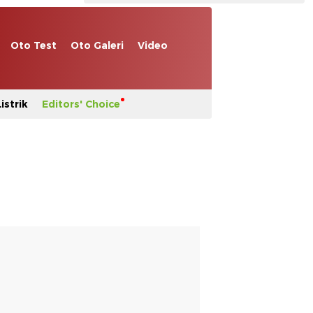
Oto Test
Oto Galeri
Video
istrik
Editors' Choice