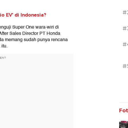
#
o EV' di Indonesia?
guji Super One wara-wiri di
#
After Sales Director PT Honda
nda memang sudah punya rencana
#
itu.
MENT
#
Fo