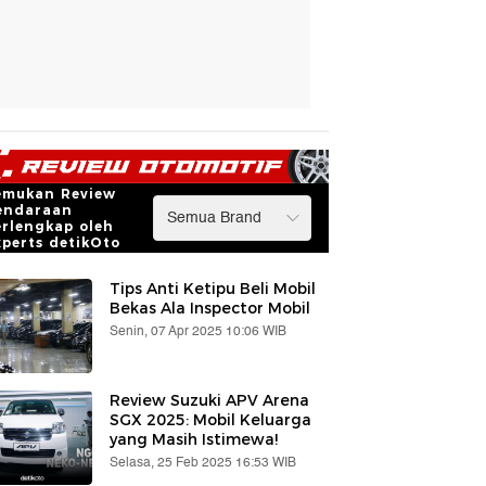
emukan Review
endaraan
erlengkap oleh
xperts detikOto
Tips Anti Ketipu Beli Mobil
Bekas Ala Inspector Mobil
Senin, 07 Apr 2025 10:06 WIB
Review Suzuki APV Arena
SGX 2025: Mobil Keluarga
yang Masih Istimewa!
Selasa, 25 Feb 2025 16:53 WIB