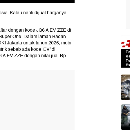
nesia. Kalau nanti dijual harganya
ftar dengan kode JG6 A EV ZZE di
k Super One. Dalam laman Badan
KI Jakarta untuk tahun 2026, mobil
strik sebab ada kode 'EV' di
T
6 A EV ZZE dengan nilai jual Rp
K
T
E