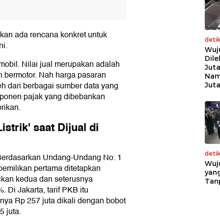
 akan ada rencana konkret untuk
deti
ni.
Wuj
Dile
mobil. Nilai jual merupakan adalah
Juta
 bermotor. Nah harga pasaran
Nam
eh dari berbagai sumber data yang
Jut
omponen pajak yang dibebankan
rikan.
trik' saat Dijual di
deti
 Berdasarkan Undang-Undang No. 1
Wuj
pemilikan pertama ditetapkan
yang
ikan kedua dan seterusnya
Tan
. Di Jakarta, tarif PKB itu
lnya Rp 257 juta dikali dengan bobot
 juta.