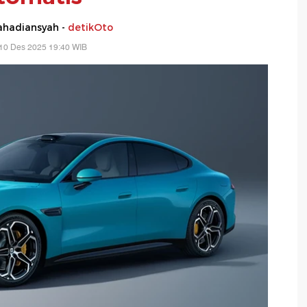
hadiansyah -
detikOto
10 Des 2025 19:40 WIB