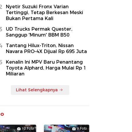
2
Nyetir Suzuki Fronx Varian
Tertinggi, Tetap Berkesan Meski
Bukan Pertama Kali
3
UD Trucks Permak Quester,
Sanggup 'Minum' BBM B50
4
Tantang Hilux-Triton, Nissan
Navara PRO-4X Dijual Rp 695 Juta
5
Kenalin Ini MPV Baru Penantang
Toyota Alphard, Harga Mulai Rp 1
Miliaran
Lihat Selengkapnya
to
10 Foto
9 Foto