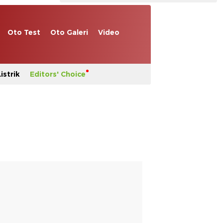
Oto Test
Oto Galeri
Video
istrik
Editors' Choice