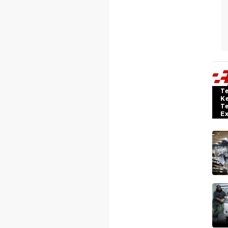
T
K
T
E