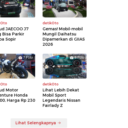
kOto
detikOto
ud JAECOO J7
Gemas! Mobil-mobil
 Bisa Parkir
Mungil Daihatsu
pa Sopir
Dipamerkan di GIIAS
2026
7 Foto
8 Foto
kOto
detikOto
ud Motor
Lihat Lebih Dekat
enture Honda
Mobil Sport
00, Harga Rp 230
Legendaris Nissan
a
Fairlady Z
Lihat Selengkapnya