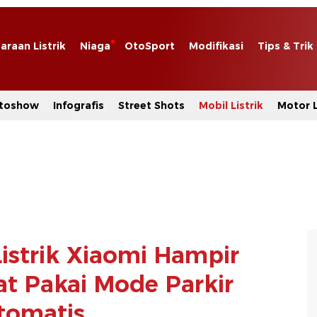
araan Listrik
Niaga
OtoSport
Modifikasi
Tips & Trik
toshow
Infografis
Street Shots
Mobil Listrik
Motor L
istrik Xiaomi Hampir
t Pakai Mode Parkir
tomatis