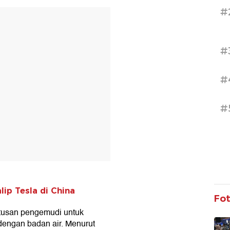
#
T
#
#
#
lip Tesla di China
Fo
utusan pengemudi untuk
 dengan badan air. Menurut