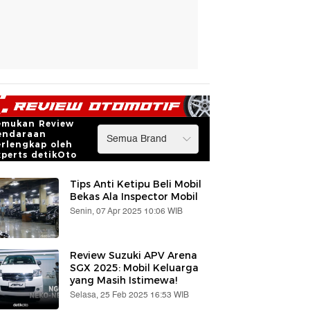
emukan Review
endaraan
erlengkap oleh
xperts detikOto
Tips Anti Ketipu Beli Mobil
Bekas Ala Inspector Mobil
Senin, 07 Apr 2025 10:06 WIB
Review Suzuki APV Arena
SGX 2025: Mobil Keluarga
yang Masih Istimewa!
Selasa, 25 Feb 2025 16:53 WIB