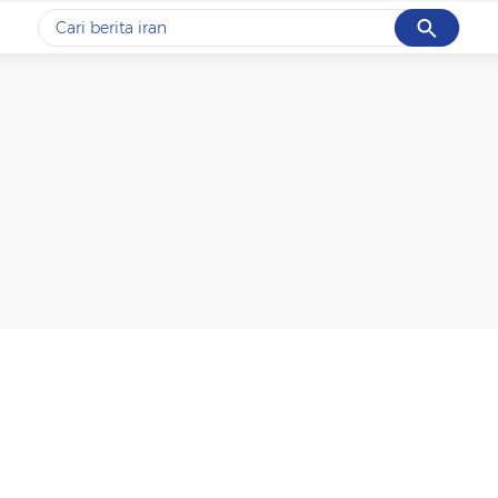
Cancel
Yang sedang ramai dicari
#1
gempa hari ini
#2
gempa
#3
prabowo
#4
iran
#5
demo
Promoted
Terakhir yang dicari
Loading...