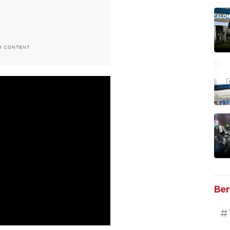
H CONTENT
Ber
#