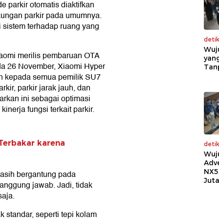
 parkir otomatis diaktifkan
gkungan parkir pada umumnya.
i sistem terhadap ruang yang
deti
Wuj
 Xiaomi merilis pembaruan OTA
yang
ada 26 November, Xiaomi Hyper
Tan
an kepada semua pemilik SU7
ir, parkir jarak jauh, dan
arkan ini sebagai optimasi
nerja fungsi terkait parkir.
 Terbakar karena
deti
Wuj
Adv
NX5
 masih bergantung pada
Jut
nggung jawab. Jadi, tidak
saja.
k standar, seperti tepi kolam