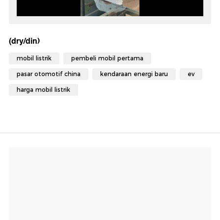
(dry/din)
mobil listrik
pembeli mobil pertama
pasar otomotif china
kendaraan energi baru
ev
harga mobil listrik