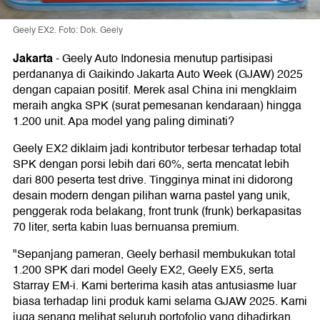
Geely EX2. Foto: Dok. Geely
Jakarta
-
Geely Auto Indonesia menutup partisipasi
perdananya di Gaikindo Jakarta Auto Week (GJAW) 2025
dengan capaian positif. Merek asal China ini mengklaim
meraih angka SPK (surat pemesanan kendaraan) hingga
1.200 unit. Apa model yang paling diminati?
Geely EX2 diklaim jadi kontributor terbesar terhadap total
SPK dengan porsi lebih dari 60%, serta mencatat lebih
dari 800 peserta test drive. Tingginya minat ini didorong
desain modern dengan pilihan warna pastel yang unik,
penggerak roda belakang, front trunk (frunk) berkapasitas
70 liter, serta kabin luas bernuansa premium.
"Sepanjang pameran, Geely berhasil membukukan total
1.200 SPK dari model Geely EX2, Geely EX5, serta
Starray EM-i. Kami berterima kasih atas antusiasme luar
biasa terhadap lini produk kami selama GJAW 2025. Kami
juga senang melihat seluruh portofolio yang dihadirkan,