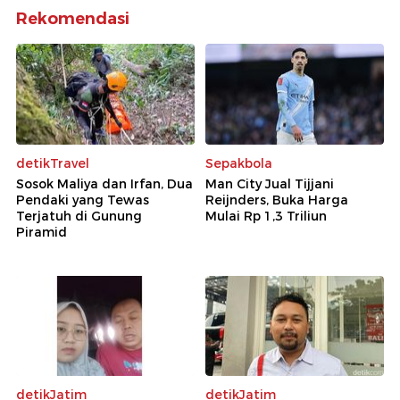
Rekomendasi
detikTravel
Sepakbola
Sosok Maliya dan Irfan, Dua
Man City Jual Tijjani
Pendaki yang Tewas
Reijnders, Buka Harga
Terjatuh di Gunung
Mulai Rp 1,3 Triliun
Piramid
detikJatim
detikJatim