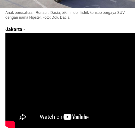
Anak perusahaan Renault, Dacia, bikin mobil listrik konsep bergaya SUV
dengan nama Hipster. Foto: Dok. Dacia
Jakarta
-