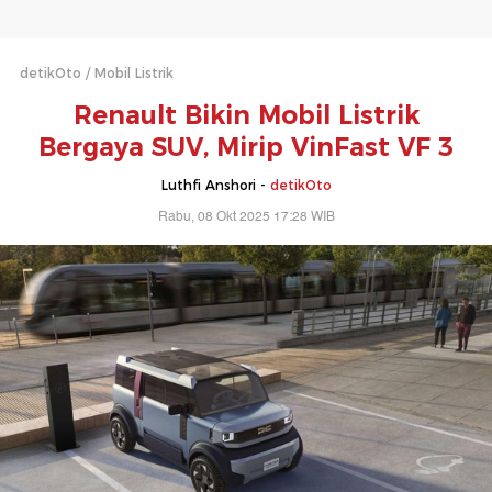
detikOto
Mobil Listrik
Renault Bikin Mobil Listrik
Bergaya SUV, Mirip VinFast VF 3
Luthfi Anshori -
detikOto
Rabu, 08 Okt 2025 17:28 WIB