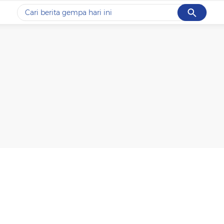
Cancel
Yang sedang ramai dicari
#1
piala presiden 2026
#2
prabowo
#3
gempa hari ini
#4
demo
#5
iran
Promoted
Terakhir yang dicari
Loading...