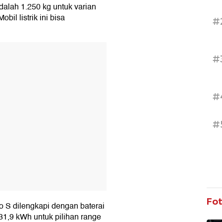
alah 1.250 kg untuk varian
il listrik ini bisa
#
T
#
#
#
Fo
 S dilengkapi dengan baterai
 31,9 kWh untuk pilihan range