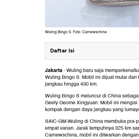
Wuling Bingo S. Foto: Carnewschina
Daftar Isi
Spesifikasi Wuling Bingo S
Jakarta
-
Wuling baru saja memperkenalkan
Desain Eksterior
Wuling Bingo S. Mobil ini dijual mulai dar
Interior
jangkau hingga 430 km.
Harga Wuling Bingo S
Wuling Bingo S meluncur di China sebag
Geely Geome Xingyuan. Mobil ini mengisi 
kompak dengan daya jangkau yang lumaya
SAIC-GM-Wuling di China membuka pra-p
empat varian. Jarak tempuhnya 325 km sa
Carnewschina, mobil ini ditwarkan dengan