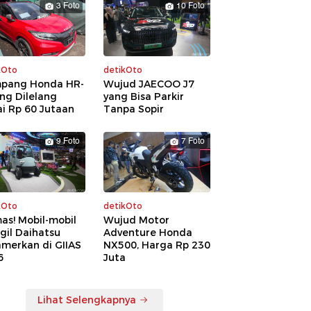
3 Foto
10 Foto
kOto
detikOto
pang Honda HR-
Wujud JAECOO J7
ng Dilelang
yang Bisa Parkir
i Rp 60 Jutaan
Tanpa Sopir
9 Foto
7 Foto
kOto
detikOto
as! Mobil-mobil
Wujud Motor
gil Daihatsu
Adventure Honda
amerkan di GIIAS
NX500, Harga Rp 230
6
Juta
Lihat Selengkapnya