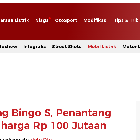
araan Listrik
Niaga
OtoSport
Modifikasi
Tips & Trik
toshow
Infografis
Street Shots
Mobil Listrik
Motor L
ing Bingo S, Penantang
harga Rp 100 Jutaan
hadiansyah -
detikOto