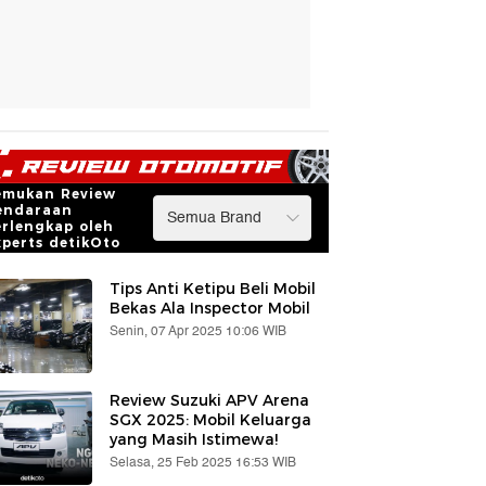
emukan Review
endaraan
erlengkap oleh
xperts detikOto
Tips Anti Ketipu Beli Mobil
Bekas Ala Inspector Mobil
Senin, 07 Apr 2025 10:06 WIB
Review Suzuki APV Arena
SGX 2025: Mobil Keluarga
yang Masih Istimewa!
Selasa, 25 Feb 2025 16:53 WIB