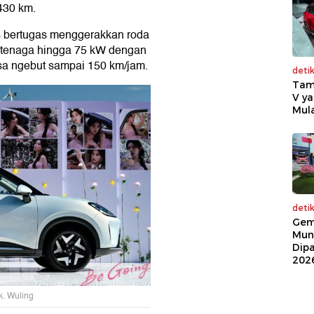
430 km.
s bertugas menggerakkan roda
n tenaga hingga 75 kW dengan
sa ngebut sampai 150 km/jam.
deti
Tam
V ya
Mula
deti
Gem
Mun
Dip
202
k. Wuling