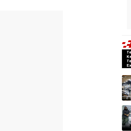
T
K
T
E