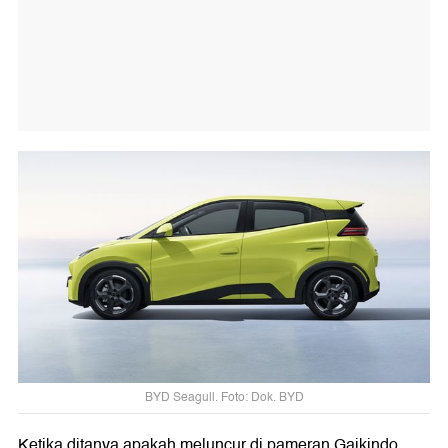
BYD Seagull. Foto: Dok. BYD
Ketika ditanya apakah meluncur di pameran Gaikindo