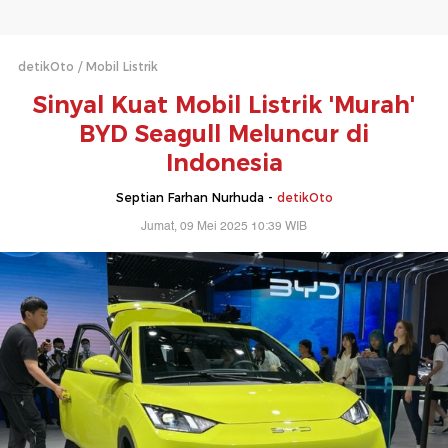
detikOto
Mobil Listrik
Sinyal Kuat Mobil Listrik 'Murah'
BYD Seagull Meluncur di
Indonesia
Septian Farhan Nurhuda -
detikOto
Jumat, 09 Mei 2025 10:39 WIB