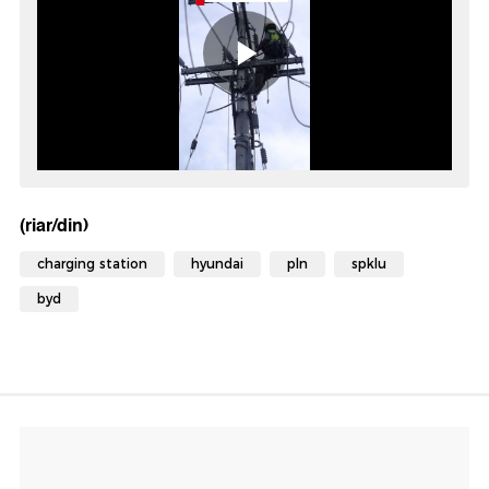
(riar/din)
charging station
hyundai
pln
spklu
byd