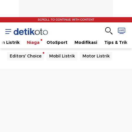
SCROLL TO CONTINUE WITH CONTENT
n Listrik
Niaga
OtoSport
Modifikasi
Tips & Trik
Editors' Choice
Mobil Listrik
Motor Listrik