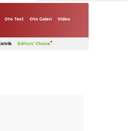
Oto Test
Oto Galeri
Video
istrik
Editors' Choice