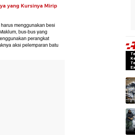
ya yang Kursinya Mirip
u harus menggunakan besi
 Maklum, bus-bus yang
 menggunakan perangkat
raknya aksi pelemparan batu
T
K
T
E