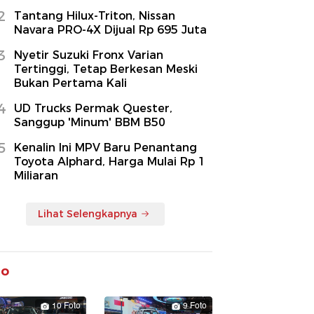
2
Tantang Hilux-Triton, Nissan
Navara PRO-4X Dijual Rp 695 Juta
3
Nyetir Suzuki Fronx Varian
Tertinggi, Tetap Berkesan Meski
Bukan Pertama Kali
4
UD Trucks Permak Quester,
Sanggup 'Minum' BBM B50
5
Kenalin Ini MPV Baru Penantang
Toyota Alphard, Harga Mulai Rp 1
Miliaran
Lihat Selengkapnya
to
10 Foto
9 Foto