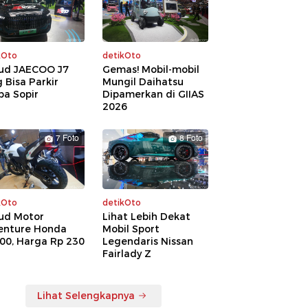
kOto
detikOto
ud JAECOO J7
Gemas! Mobil-mobil
 Bisa Parkir
Mungil Daihatsu
pa Sopir
Dipamerkan di GIIAS
2026
7 Foto
8 Foto
kOto
detikOto
ud Motor
Lihat Lebih Dekat
enture Honda
Mobil Sport
00, Harga Rp 230
Legendaris Nissan
a
Fairlady Z
Lihat Selengkapnya