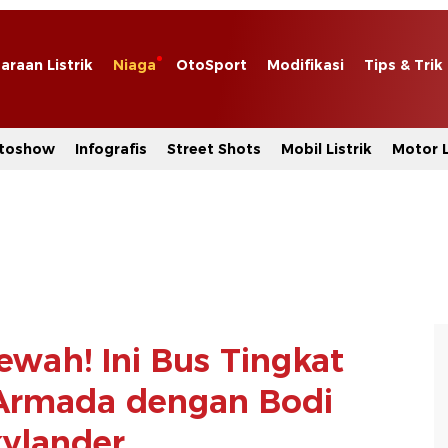
araan Listrik
Niaga
OtoSport
Modifikasi
Tips & Trik
toshow
Infografis
Street Shots
Mobil Listrik
Motor L
wah! Ini Bus Tingkat
Armada dengan Bodi
ylander