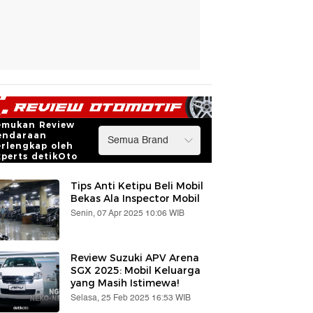
emukan Review
endaraan
erlengkap oleh
xperts detikOto
Tips Anti Ketipu Beli Mobil
Bekas Ala Inspector Mobil
Senin, 07 Apr 2025 10:06 WIB
Review Suzuki APV Arena
SGX 2025: Mobil Keluarga
yang Masih Istimewa!
Selasa, 25 Feb 2025 16:53 WIB