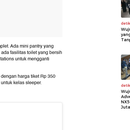
deti
Wuj
yang
Tan
mplet. Ada mini pantry yang
da fasilitas toilet yang bersih
stations untuk mengganti
 dengan harga tiket Rp 350
 untuk kelas sleeper.
deti
Wuj
Adv
NX5
Jut