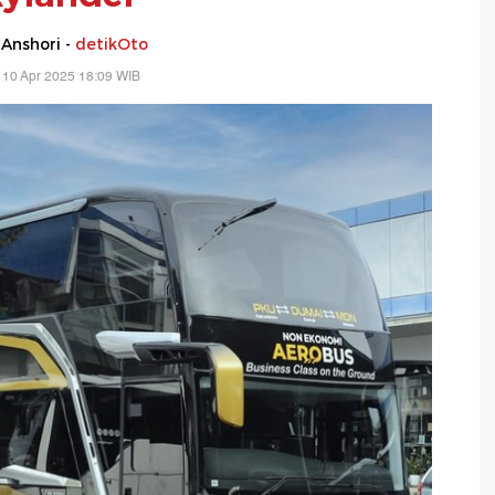
 Anshori -
detikOto
 10 Apr 2025 18:09 WIB