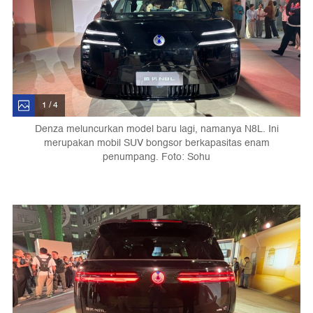
1 / 4
Denza meluncurkan model baru lagi, namanya N8L. Ini
merupakan mobil SUV bongsor berkapasitas enam
penumpang. Foto: Sohu